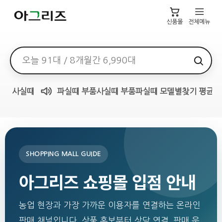
신품몰
전체메뉴
검색어
사실때
파실때
부품사실때
부품파실때
모델별찾기
평균가
매물무료듣기
SHOPPING MALL GUIDE
아그리즈 쇼핑몰 입점 안내
농업 현장과 가장 가까운 이용자를 연결하는 온라인
판매 채널입니다. 상품 홍보부터 상담 연결, 판매 운