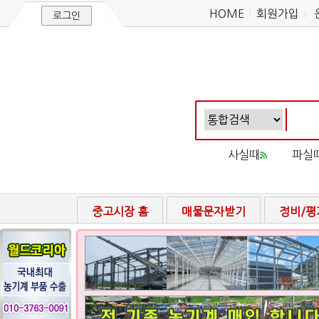
HOME
회원가입
로그인
사실때
파실
중고시장 홈
매물문자받기
정비/평