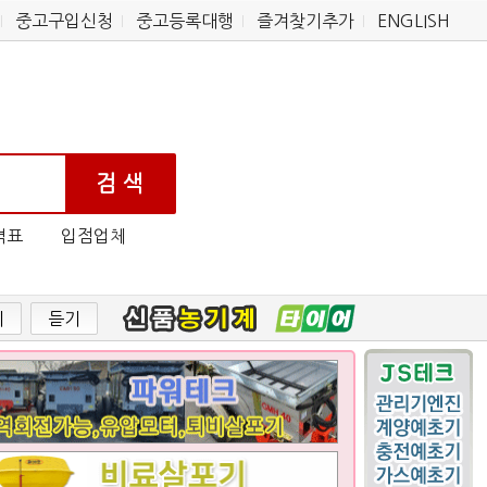
중고구입신청
중고등록대행
즐겨찾기추가
ENGLISH
격표
입점업체
기
듣기