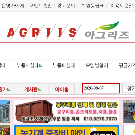
운영자에게
포인트충전
광고문의
회원등급표
이용도움말
실때
부품사실때
부품파실때
모델별찾기
평균가
찾
평가
게시판
마이홈