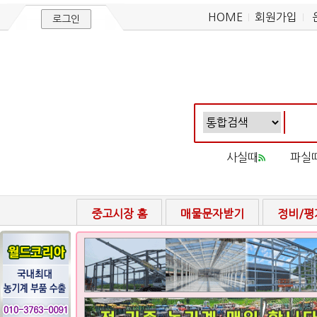
HOME
회원가입
로그인
사실때
파실
중고시장 홈
매물문자받기
정비/평