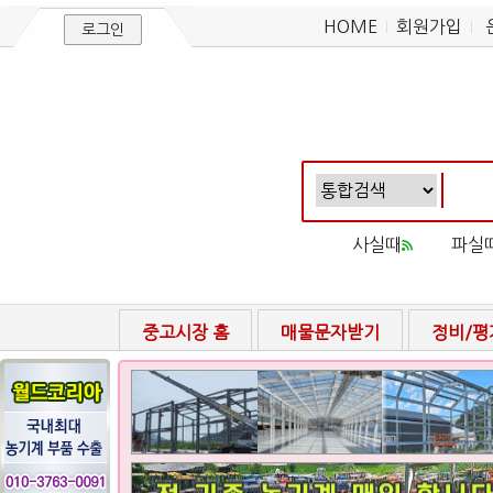
HOME
회원가입
로그인
사실때
파실
중고시장 홈
매물문자받기
정비/평