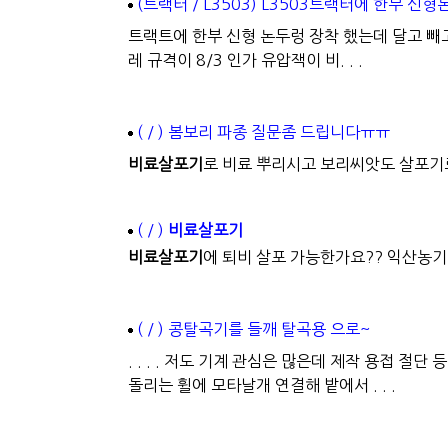
(트랙터 / L3503) L3503트랙터에 한부 신
트랙트에 한부 신형 논두렁 장착 했는데 달고 빼
레 규격이 8/3 인가 유압잭이 비. . .
( / ) 봄보리 파종 질문좀 드립니다ㅠㅠ
비료살포기
로 비료 뿌리시고 보리씨앗도 살포기
( / )
비료살포기
비료살포기
에 퇴비 살포 가능한가요?? 익산농
( / ) 콩탈곡기를 들깨 탈곡용 으로~
. . . . 저도 기계 관심은 많은데 제작 용접 절단
돌리는 휠에 모타날개 연결해 밭에서 . . .