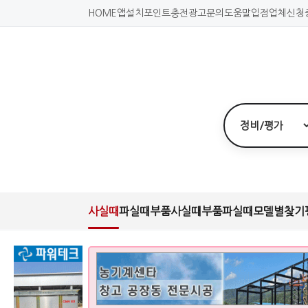
HOME
앱설치
포인트충전
광고문의
도움말
입점업체신청
사실때
파실때
부품사실때
부품파실때
모델별찾기