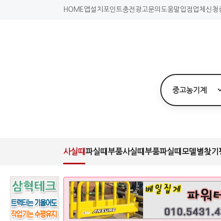
HOME
앱설치
포인트충전
광고문의
도움말
입점업체신청
사실때
파실때
부품사실때
부품파실때
모델별찾기