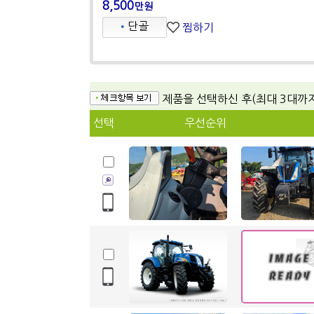
8,500
만원
•
단골
찜하기
제품을 선택하신 후(최대 3대까
선택
우선순위