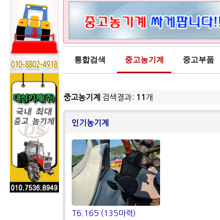
통합검색
중고농기계
중고부품
중고농기계
검색결과:
11
개
인기농기계
T6.165 (135마력)