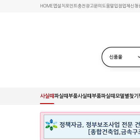
HOME
앱설치
포인트충전
광고문의
도움말
입점업체신청
사실때
파실때
부품사실때
부품파실때
모델별찾기