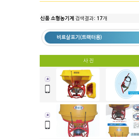
신품 소형농기계
검색결과:
17
개
비료살포기(트랙터용)
사 진