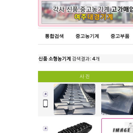
통합검색
중고농기계
중고부품
신품 소형농기계
검색결과:
4
개
사 진