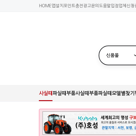
HOME
앱설치
포인트충전
광고문의
도움말
입점업체신청
사실때
파실때
부품사실때
부품파실때
모델별찾기