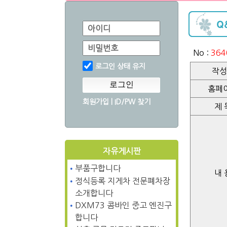
아이디
비밀번호
No :
364
로그인 상태 유지
작성
로그인
홈페
회원가입
|
ID/PW 찾기
제 
자유게시판
•
부품구합니다
내 
•
정식등록 지게차 전문폐차장
소개합니다
•
DXM73 콤바인 중고 엔진구
합니다