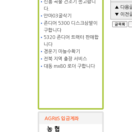
•
신흥 곡물 건조기 중고팝니
▲ 다음글
다.
▼ 이전글
•
얀마03굴삭기
•
존디어 5300 디스크삼발이
구합니다
•
5320 존디어 트랙터 판매합
니다
•
경운기 마늘수확기
•
전북 지역 출장 서비스
•
대동 mx80 로더 구합니다
AGRIIS 입금계좌
농 협