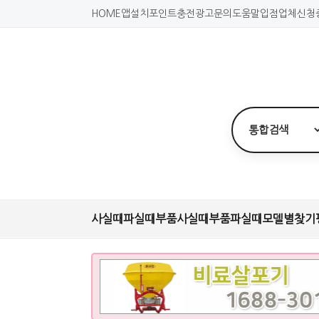
HOME
앱설치
포인트충전
광고문의
도움말
입점업체신청
사실때
파실때
부품사실때
부품파실때
모델별찾기