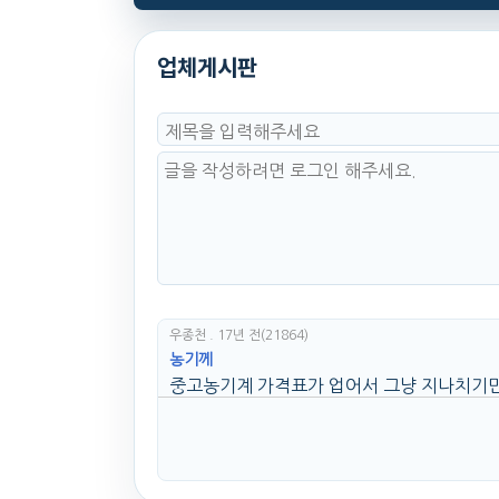
업체게시판
우종천
. 17년 전
(21864)
농기께
중고농기계 가격표가 업어서 그냥 지나치기만 