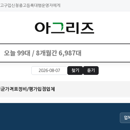
고구입신청
중고등록대행
운영자에게
찾기
듣기
평균가격표
정비/평가
입점업체
업