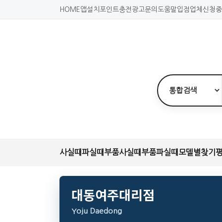
HOME
앱설치
포인트충전
광고문의
도움말
입점업체신청
중
사실때
파실때
부품사실때
부품파실때
모델별찾기
대동여주대리점
Yoju Daedong