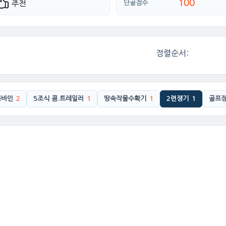
100
추천
단골점수
정렬순서:
콤바인
2
5조식 콤.트레일러
1
땅속작물수확기
1
2련쟁기
1
골프장