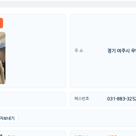
경기 여주시 우암
주 소
031-883-325
팩스번호
자보내기