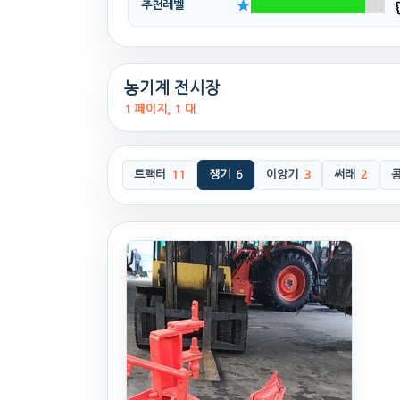
추천레벨
농기계 전시장
1 페이지, 1 대
트랙터
11
쟁기
6
이앙기
3
써래
2