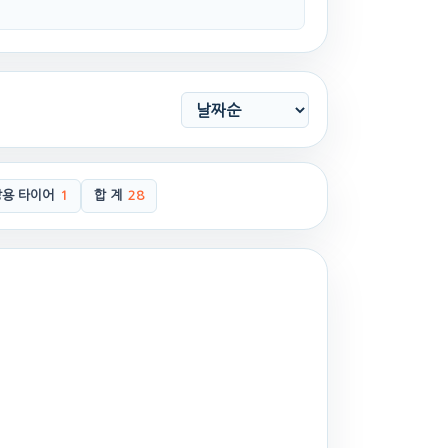
용 타이어
1
합 계
28