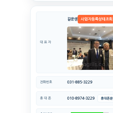
길운생
사업자등록상태조회
대 표 자
031-885-3229
전화번호
010-8974-3229
휴 대 폰
휴대폰문