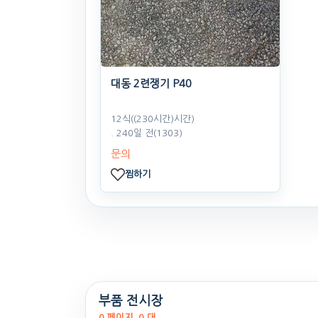
대동 2련쟁기 P40
12식((230시간)시간)
. 240일 전
(1303)
문의
찜하기
부품 전시장
0 페이지, 0 대