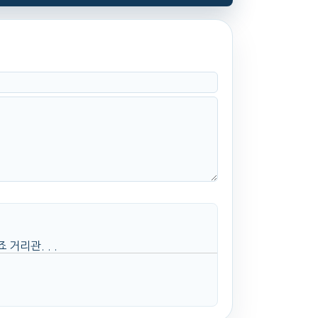
리관. . .