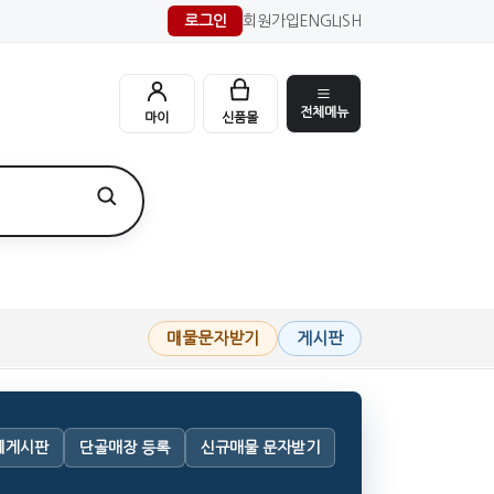
로그인
회원가입
ENGLISH
전체메뉴
마이
신품몰
매물문자받기
게시판
체게시판
단골매장 등록
신규매물 문자받기