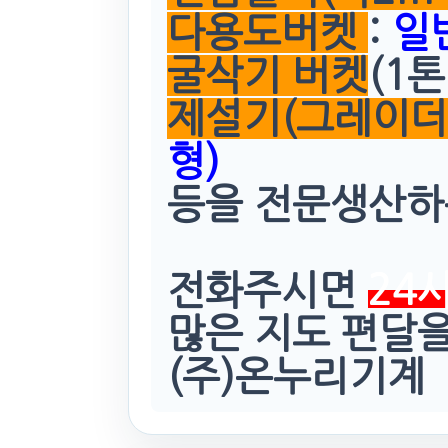
다용도버켓
:
일
굴삭기 버켓
(1톤
제설기(그레이더
형)
등을 전문생산하
전화주시면
24
많은 지도 편달
(주)온누리기계 배