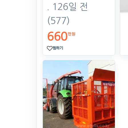
. 126일 전
(577)
660
만원
찜하기