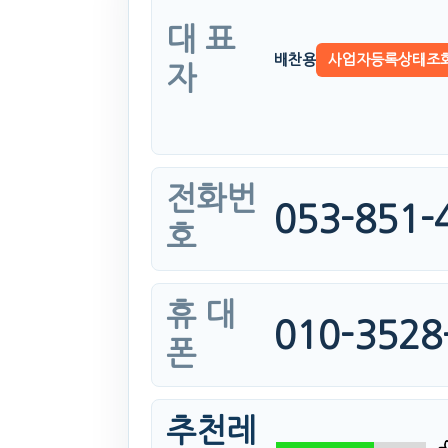
대 표
배찬용
사업자등록상태조
자
전화번
053-851-
호
휴 대
010-3528
폰
추천레