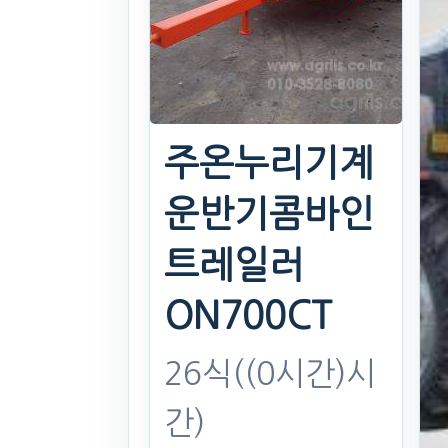
26식((0시간)시
간)
. 106일 전
주온누리기계
(881)
운반기콤바인
450
만원
트레일러
찜하기
ON700CT
26식((0시간)시
간)