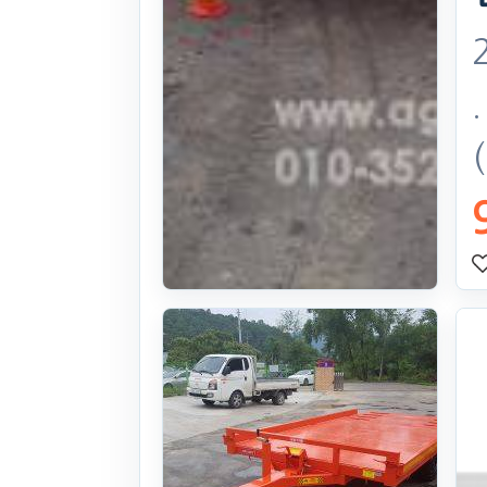
콤바인용 트레
일러 지게차
쌍타이어