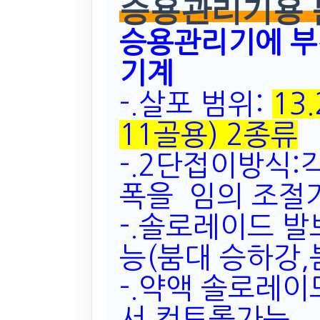
승용관리기용
승용관리기에 부
기계
-.살포 범위:
13
11골용) 2종류
-.2단접이방식:
폭을 임의 조절
-.솔로레이드 
능(붐대 승하강,
-.약액 솔로레
서 컨트롤가능