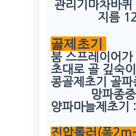
관리기마차바퀴 :
지름 1200
골제초기
붐 스프레이어가 
초대로 골 깊숙이
콩골제초기 골파종
망파종중심 7
양파마늘제초기 :
진압롤러(폭2m~