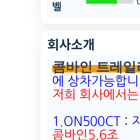
벨
회사소개
콤바인 트레일
에 상차가능합니
저희 회사에서
1.ON500CT :
콤바인5,6조