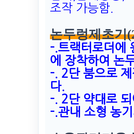
조작 가능함.
논두렁제초기(20
-.트랙터로더에
에 장착하여 논
-. 2단 붐으로
다.
-. 2단 약대로
-.관내 소형 농