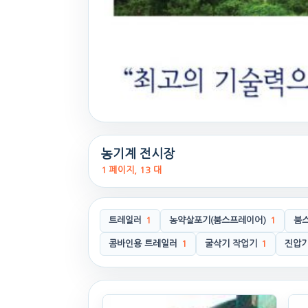
농기계 전시장
1 페이지, 13 대
트레일러
1
농약살포기(붐스프레이어)
1
붐
콤바인용 트레일러
1
굴삭기 작업기
1
진압