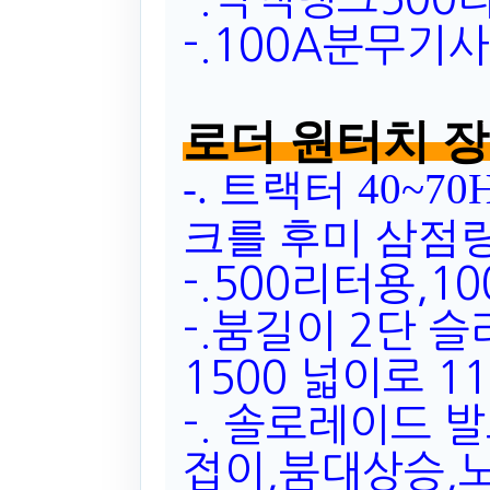
-.100A분무기
로더 원터치 
-. 트랙터 40
크를 후미 삼점
-.500리터용,1
-.붐길이 2단 
1500 넓이로 
-. 솔로레이드 
접이,붐대상승,