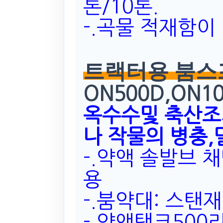
톤/10톤.
-.곡물 적재함이
트랙터용 붐스
ON500D,ON10
옥수수및 축산조
나 작물의 병충
-.약액 솔발브 
용
-.붐약대: 스탠재
-.약액탱크500리