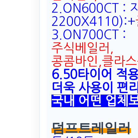
2.ON600CT 
2200X4110):+
3.ON700CT 
주식베일
러,
콩콤바인,클라
6.50타이어 적
더욱 사용이 편
국내 어떤 업체
덤프트레일러