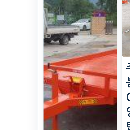
26식((0시간)시
간)
. 65일 전
(749)
105
만원
찜하기