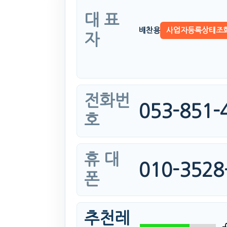
대 표
배찬용
사업자등록상태조
자
전화번
053-851-
호
휴 대
010-3528
폰
추천레