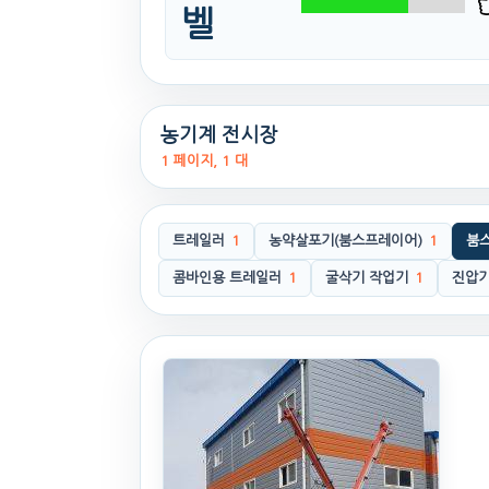
벨
농기계 전시장
1 페이지, 1 대
트레일러
1
농약살포기(붐스프레이어)
1
붐
콤바인용 트레일러
1
굴삭기 작업기
1
진압