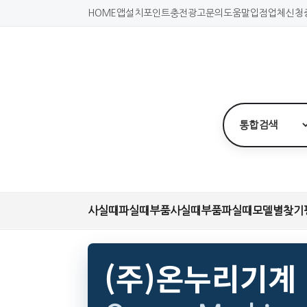
HOME
앱설치
포인트충전
광고문의
도움말
입점업체신청
사실때
파실때
부품사실때
부품파실때
모델별찾기
(주)온누리기계