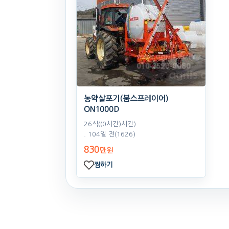
농약살포기(붐스프레이어)
ON1000D
26식((0시간)시간)
. 104일 전
(1626)
830
만원
찜하기