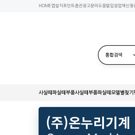
HOME
앱설치
포인트충전
광고문의
도움말
입점업체신청
사실때
파실때
부품사실때
부품파실때
모델별찾기
(주)온누리기계