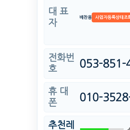
대 표
배찬용
사업자등록상태조
자
전화번
053-851-
호
휴 대
010-3528
폰
추천레