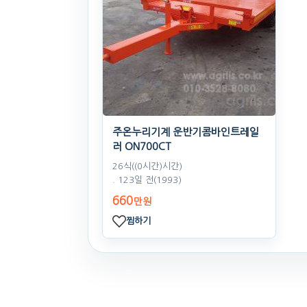
주온누리기계 운반기콤바인트레일
러 ON700CT
26식((0시간)시간)
. 123일 전
(1993)
660
만원
찜하기