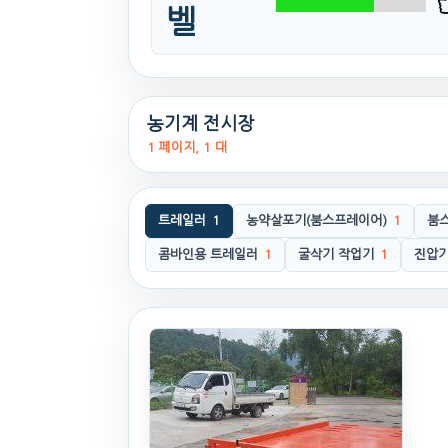
벨
농기계 전시장
1 페이지, 1 대
트레일러
1
농약살포기(붐스프레이어)
1
붐
콤바인용 트레일러
1
굴삭기 작업기
1
진압