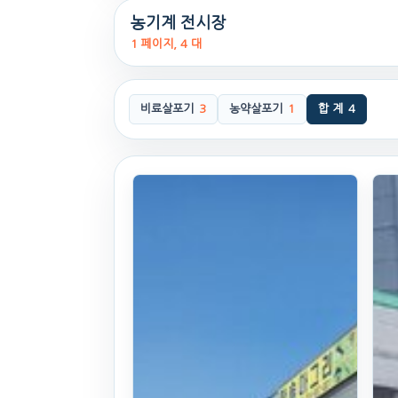
농기계 전시장
1 페이지, 4 대
비료살포기
3
농약살포기
1
합 계
4