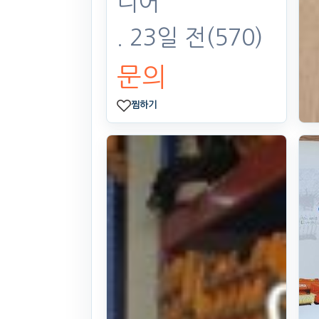
디어
. 23일 전
(570)
문의
찜하기