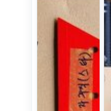
날,랩,베일러
부품 견인형스
탠드
본체: 스탠드 스
탠드(받침대) 트
레일러,견인형작
업기용
25식
. 254일 전
(1536)