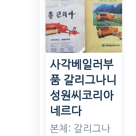
견인형스탠드
본체: 견인형작
업기스탠 퇴비살
포기 스탠드원형
사각베일러부
날모아날랩
24식
. 2년 전
품 갈리그나니
(1108)
성원씨코리아
14
네르다
만원
찜하기
본체: 갈리그나