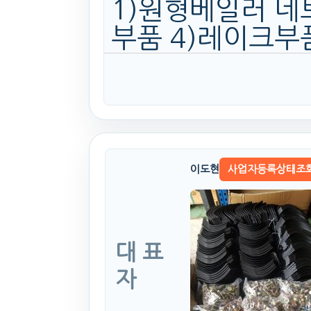
1)원형베일러 네
부품 4)레이크부품
이도현
사업자등록상태조
대 표
자