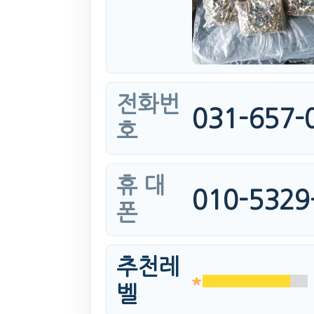
전화번
031-657-
호
휴 대
010-5329
폰
추천레
벨