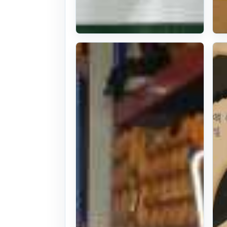
원형날모우어
날로타리날 맥
헤일쿤존디어
본체: 맥헤일쿤
웰거 원형베일러
맥헤일존디어쿤
. 1년 전
(1836)