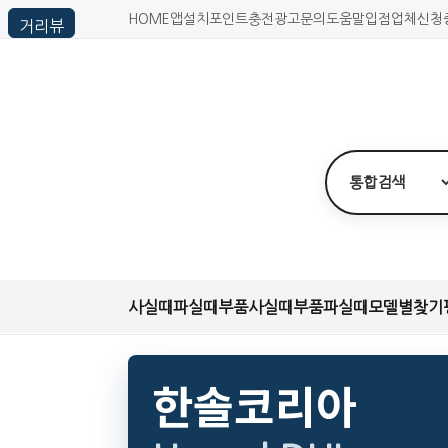
HOME
앱설치
포인트충전
광고문의
도움말
입점업체신청
사실때
파실때
부품사실때
부품파실때
모델별찾기
한솔코리아