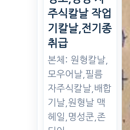
주식칼날 작업
기칼날,전기종
취급
본체: 원형칼날,
모우어날,필름
자주식칼날,배합
기날,원형날 맥
헤일,명성쿤,존