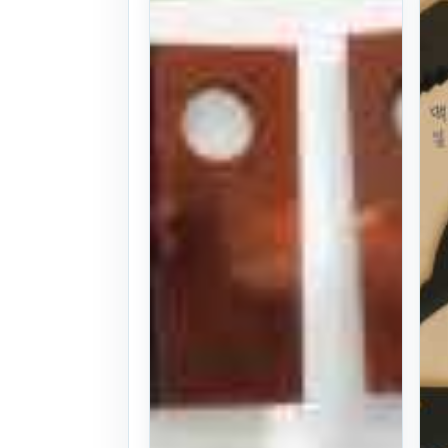
어날,배합기날
국내전기종취
급
본체: 한솔아그
리 원형베일러
베일러칼날,모우
어날,로타리날
25식
. 1년 전