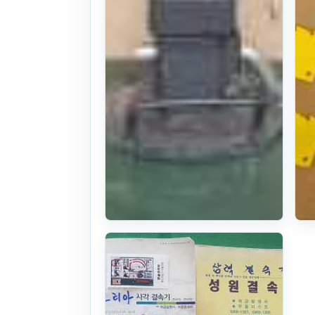
스탠드원형날
랩베일러부품