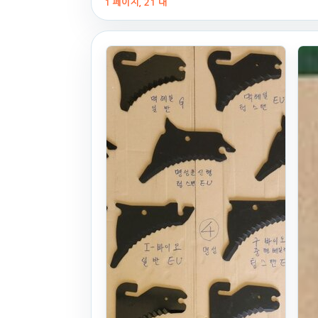
1 페이지, 21 대
26식((0시간)시
간)
. 100일 전
(1640)
800
만원
찜하기