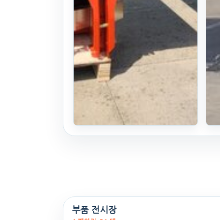
비료살포기
SL1500
+유압개폐식
부품 전시장