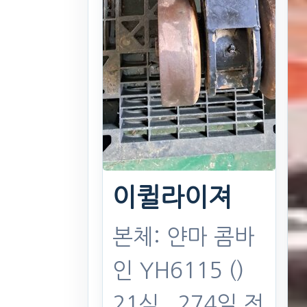
이퀼라이져
본체: 얀마 콤바
인 YH6115 ()
21식
. 274일 전