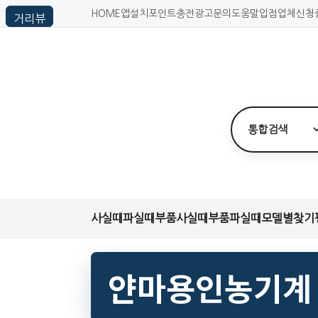
HOME
앱설치
포인트충전
광고문의
도움말
입점업체신청
사실때
파실때
부품사실때
부품파실때
모델별찾기
얀마용인농기계