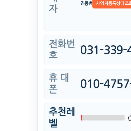
김종범
사업자등록상태조
자
전화번
031-339-
호
휴 대
010-4757
폰
추천레
벨