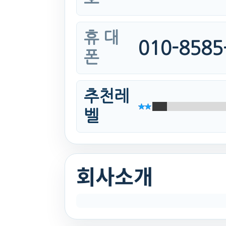
휴 대
010-8585
폰
추천레
벨
회사소개