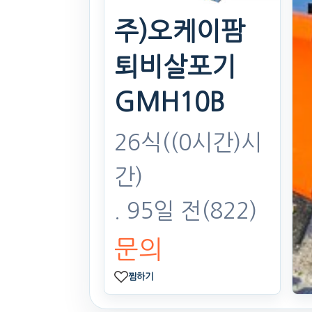
주)오케이팜
퇴비살포기
GMH10B
26식((0시간)시
간)
. 95일 전
(822)
문의
찜하기