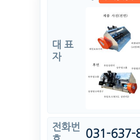
대 표
자
전화번
031-637-
호