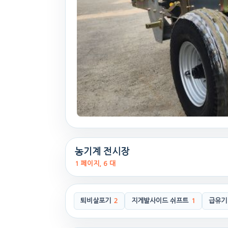
농기계 전시장
1 페이지, 6 대
퇴비살포기
2
지게발사이드 쉬프트
1
급유기