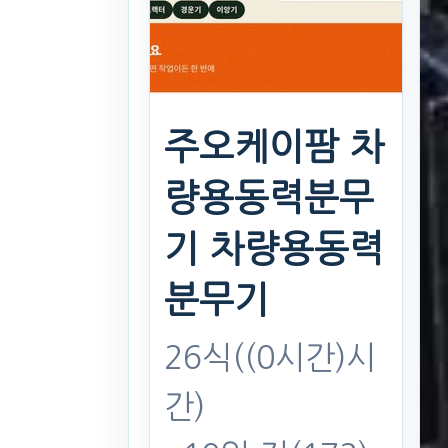
주오케이팜 차
량용동력분무
기 차량용동력
분무기
26식((0시간)시
간)