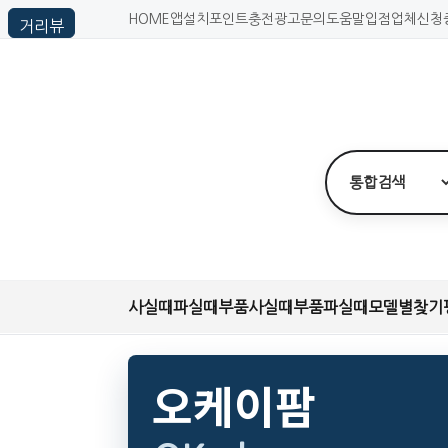
HOME
앱설치
포인트충전
광고문의
도움말
입점업체신청
사실때
파실때
부품사실때
부품파실때
모델별찾기
오케이팜