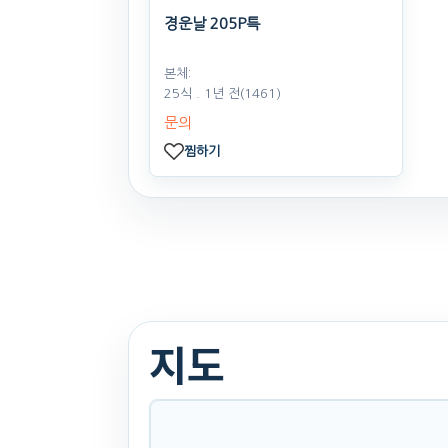
경운날 205P특
본체:
25식
. 1년 전
(1461)
문의
찜하기
지도