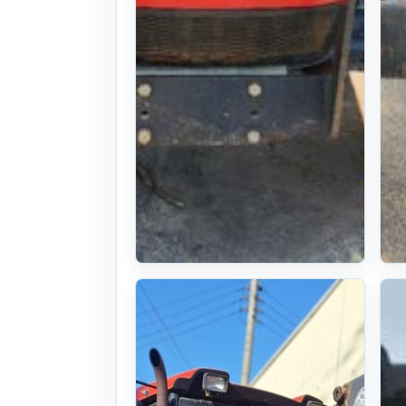
대동 트랙터
NX550 (55마
력)