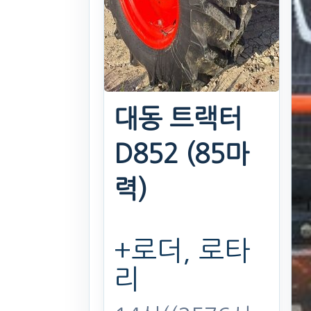
대동 트랙터
D852 (85마
력)
+로더, 로타
리