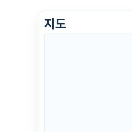
간)시간)
지도
. 45일 전
(843)
문의
찜하기