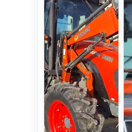
+로타리 로더
19식((940시간)
시간)
. 26일 전
(725)
문의
찜하기