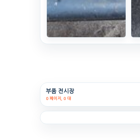
구보다 트랙터
L54C (54마
력)
부품 전시장
0 페이지, 0 대
+로더, 로타
리
17식((1987시