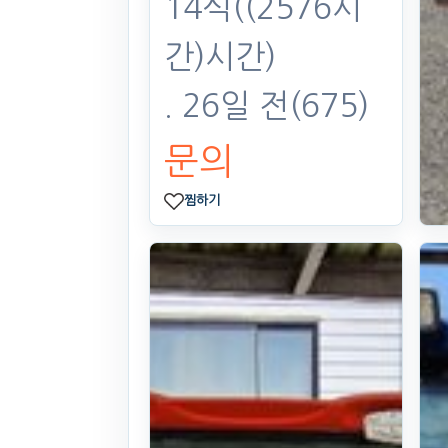
14식((2576시
간)시간)
. 26일 전
(675)
문의
찜하기