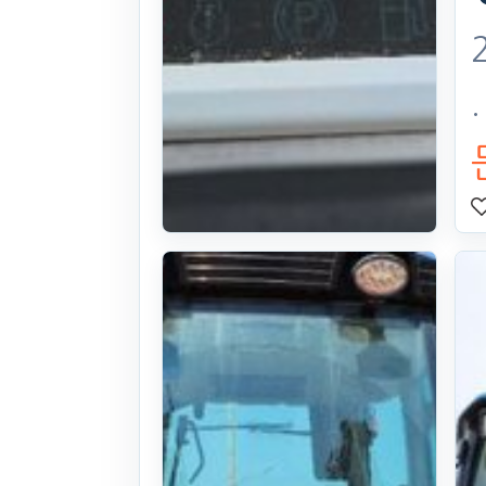
구보다 콤바인
ZR7130 (7조
식)
23식((677시간)