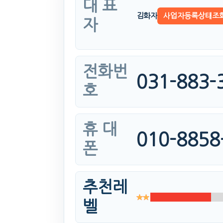
대 표
김화자
사업자등록상태조
자
전화번
031-883-
호
휴 대
010-8858
폰
추천레
벨