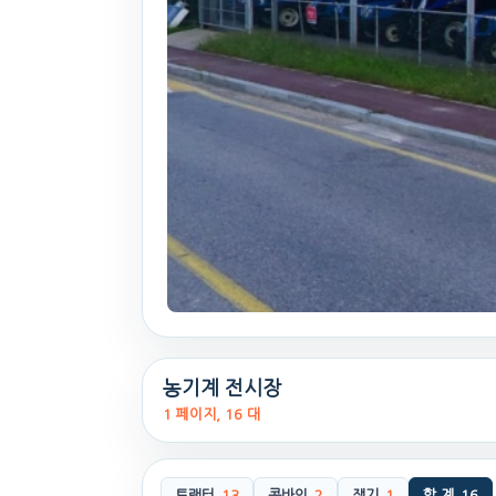
농기계 전시장
1 페이지, 16 대
트랙터
13
콤바인
2
쟁기
1
합 계
16