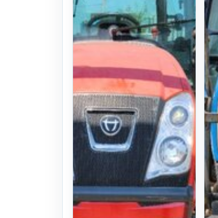
시간)
. 3일 전
(324)
문의
찜하기