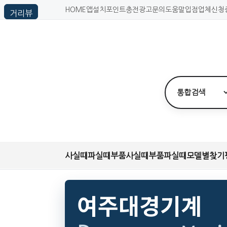
HOME
앱설치
포인트충전
광고문의
도움말
입점업체신청
사실때
파실때
부품사실때
부품파실때
모델별찾기
여주대경기계