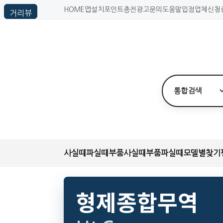
HOME
앱설치
포인트충전
광고문의
도움말
입점업체신청
사실때
파실때
부품사실때
부품파실때
모델별찾기
형제종합무역