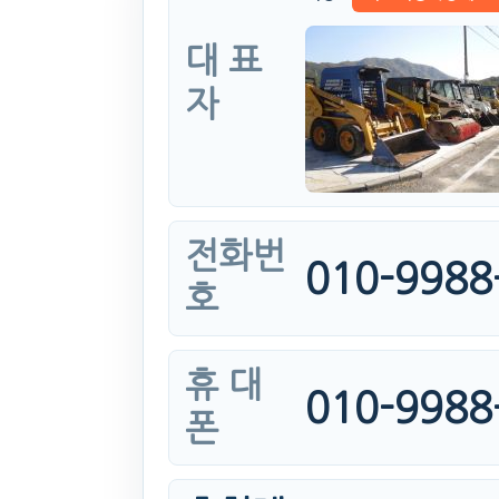
대 표
자
전화번
010-9988
호
휴 대
010-9988
폰