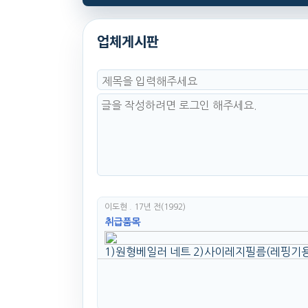
업체게시판
이도현
. 17년 전
(1992)
취급품목
1)원형베일러 네트 2)사이레지필름(레핑기용)