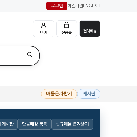
로그인
회원가입
ENGLISH
전체메뉴
마이
신품몰
매물문자받기
게시판
체게시판
단골매장 등록
신규매물 문자받기