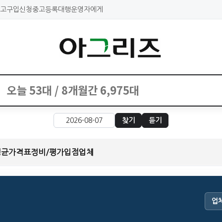
고구입신청
중고등록대행
운영자에게
찾기
듣기
평균가격표
정비/평가
입점업체
업