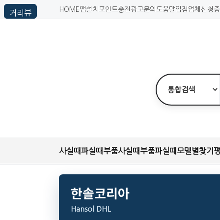
HOME
앱설치
포인트충전
광고문의
도움말
입점업체신청
중
사실때
파실때
부품사실때
부품파실때
모델별찾기
한솔코리아
Hansol DHL