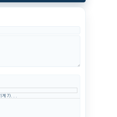
). . .