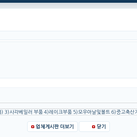
 3)사각베일러 부품 4)레이크부품 5)모우아날및볼트 6)중고축산기계 7
업체게시판 더보기
닫기