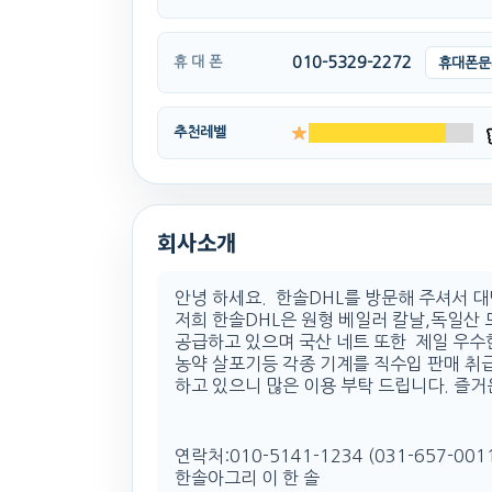
010-5329-2272
휴 대 폰
휴대폰문
추천레벨
회사소개
안녕 하세요. 한솔DHL를 방문해 주셔서 
저희 한솔DHL은 원형 베일러 칼날,독일산
공급하고 있으며 국산 네트 또한 제일 우수한
농약 살포기등 각종 기계를 직수입 판매 취
하고 있으니 많은 이용 부탁 드립니다. 즐거
연락처:010-5141-1234 (031-657-001
한솔아그리 이 한 솔