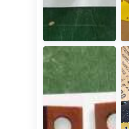
독일산 모우어
날, 유럽산 베
일러칼날 이태
리 챌리용 로
타리날
본체: