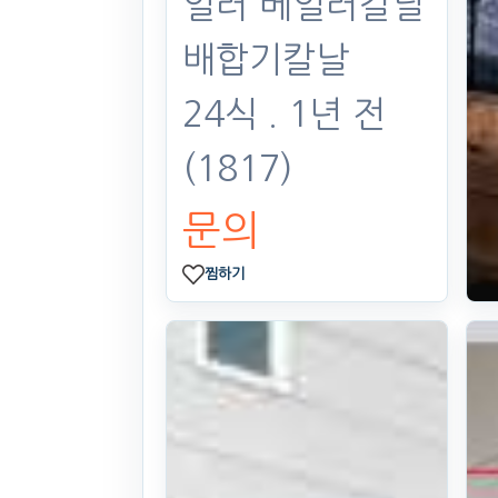
일러 베일러칼날
배합기칼날
24식
. 1년 전
(1817)
문의
찜하기