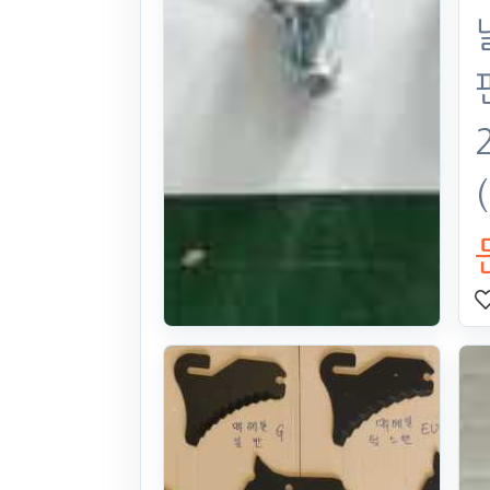
이태리산 로타
리날 판매
본체: 독일산 모