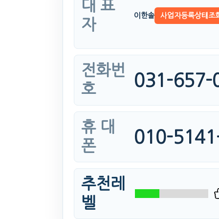
대 표
이한솔
사업자등록상태조
자
전화번
031-657-
호
휴 대
010-5141
폰
추천레
벨