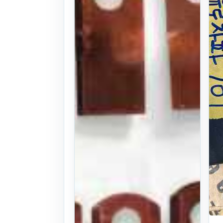
26식
. 199일 전
(1230)
4
만원
찜하기