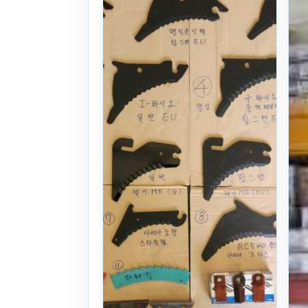
우아날 독일산,
유럽산 원형칼날
수입칼날판매
25식
. 1년 전
(1356)
문의
찜하기