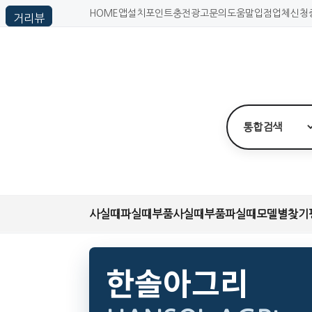
HOME
앱설치
포인트충전
광고문의
도움말
입점업체신청
사실때
파실때
부품사실때
부품파실때
모델별찾기
한솔아그리