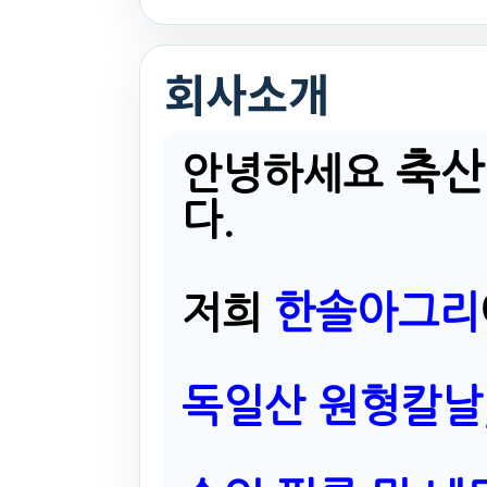
회사소개
축산
안녕하세요
다.
한솔아그리
저희
독일산 원형칼날,