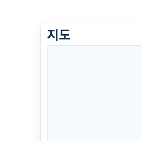
부품판매
본체: 아그리오
지도
날 비료살포기
1000리터 수입
원형날 로타리날
23식
. 3년 전
(1373)
문의
찜하기