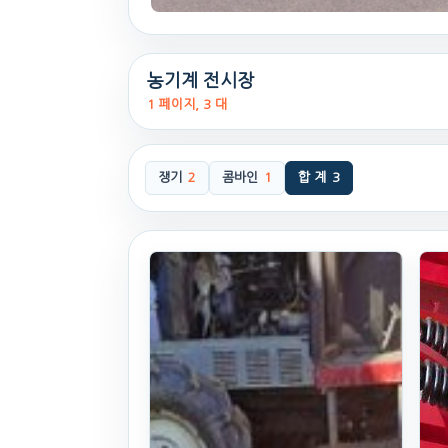
농기계 전시장
1 페이지, 3 대
쟁기
2
콤바인
1
합 계
3