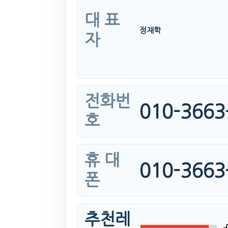
대 표
정재학
자
전화번
010-3663
호
휴 대
010-3663
폰
추천레