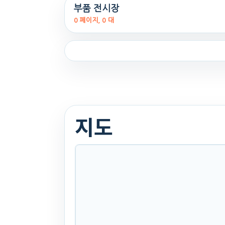
부품 전시장
. 137일 전
0 페이지, 0 대
(739)
240
만원
찜하기
지도