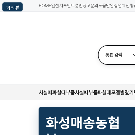
HOME
앱설치
포인트충전
광고문의
도움말
입점업체신청
사실때
파실때
부품사실때
부품파실때
모델별찾기
화성매송농협