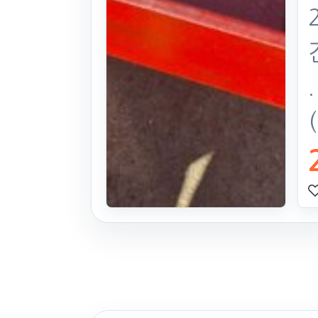
쟁기 치질9련
25식((1시간)시
간)