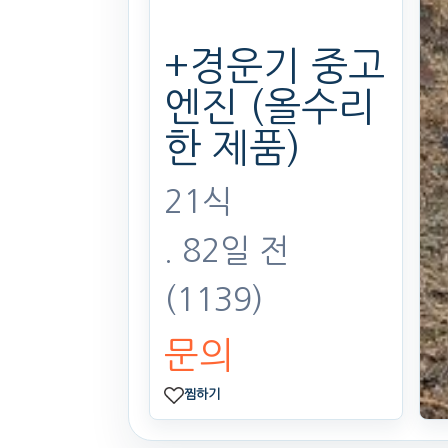
+경운기 중고
엔진 (올수리
한 제품)
21식
. 82일 전
(1139)
문의
찜하기