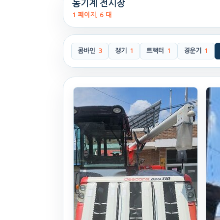
농기계 전시장
1 페이지, 6 대
콤바인
3
쟁기
1
트랙터
1
경운기
1