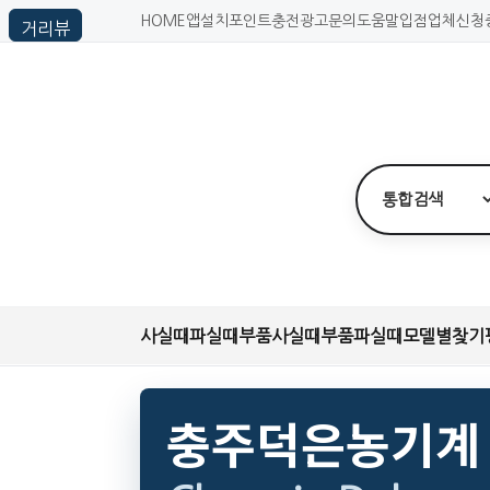
HOME
앱설치
포인트충전
광고문의
도움말
입점업체신청
사실때
파실때
부품사실때
부품파실때
모델별찾기
충주덕은농기계