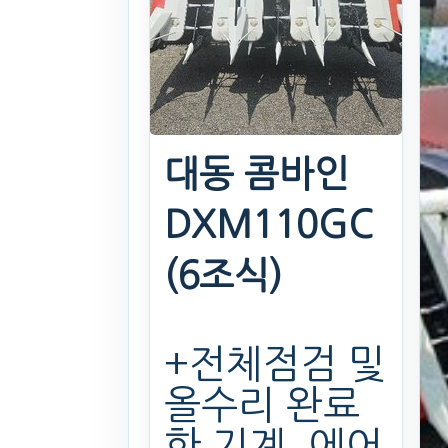
대동 콤바인
DXM110GC
(6조식)
+전체점검 및
올수리 완료
한 기계, 에어