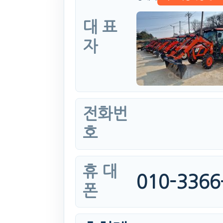
대 표
자
전화번
호
휴 대
010-3366
폰