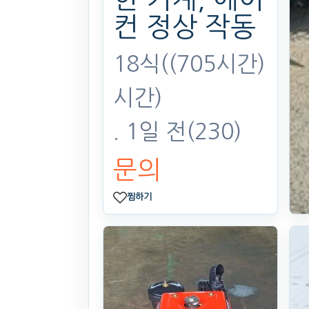
컨 정상 작동
18식((705시간)
시간)
. 1일 전
(230)
문의
찜하기