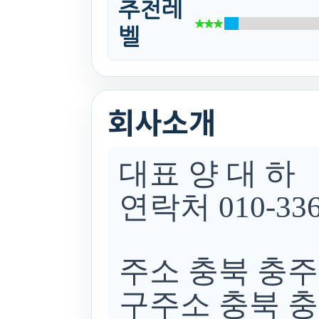
추천레
벨
회사소개
대표 양 대 하
연락처 010-336
주소 충북 충주
구주소 충북 충