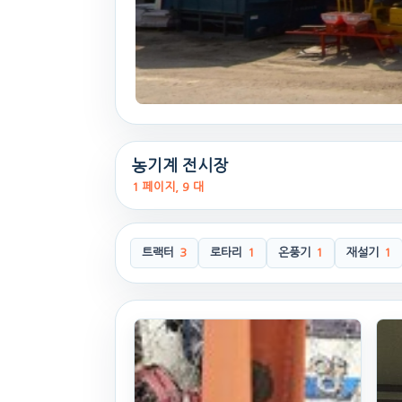
농기계 전시장
1 페이지, 9 대
트랙터
3
로타리
1
온풍기
1
재설기
1