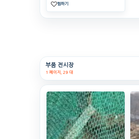
찜하기
부품 전시장
1 페이지, 29 대