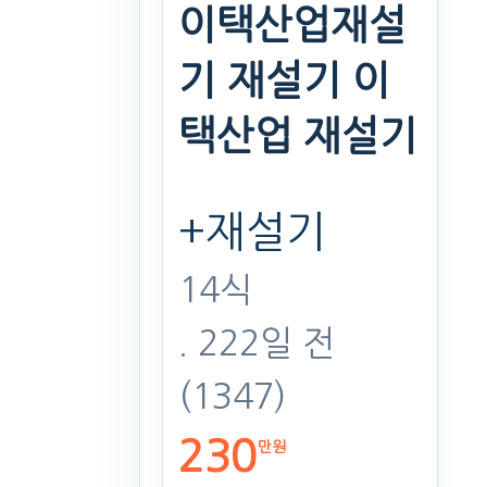
이택산업재설
찜하기
기 재설기 이
택산업 재설기
+재설기
14식
. 222일 전
(1347)
230
만원