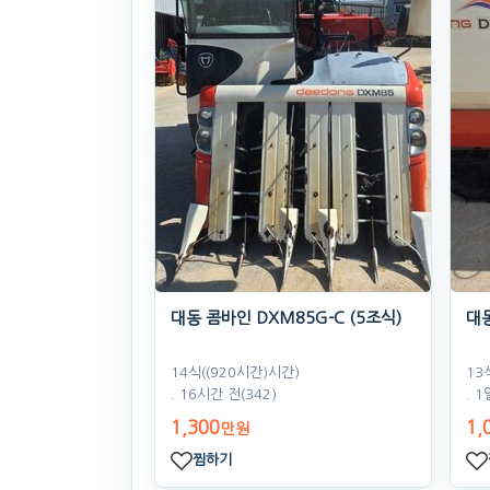
대동 콤바인 DXM85G-C (5조식)
대동
14식((920시간)시간)
13
. 16시간 전
(342)
. 1
1,300
1,
만원
찜하기