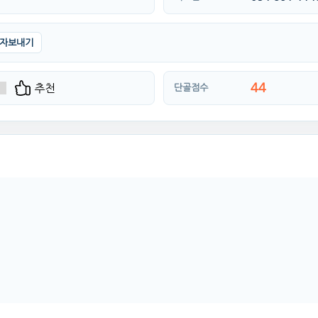
자보내기
44
추천
단골점수