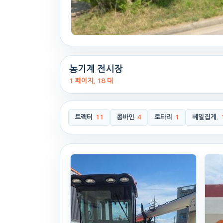
농기계 전시장
1 페이지, 18 대
트랙터
11
콤바인
4
로타리
1
베일집게.