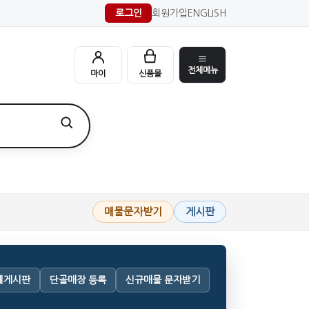
로그인
회원가입
ENGLISH
전체메뉴
마이
신품몰
매물문자받기
게시판
체게시판
단골매장 등록
신규매물 문자받기