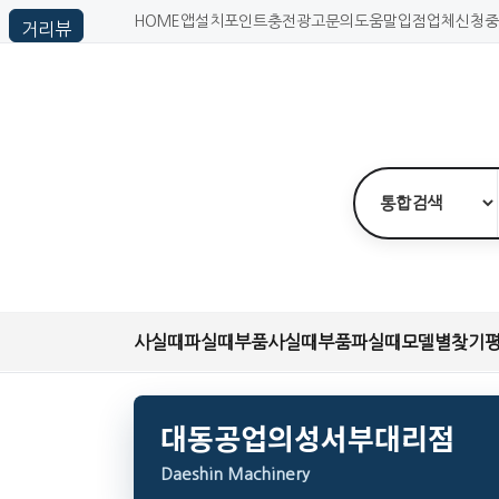
HOME
앱설치
포인트충전
광고문의
도움말
입점업체신청
중
사실때
파실때
부품사실때
부품파실때
모델별찾기
대동공업의성서부대리점
Daeshin Machinery