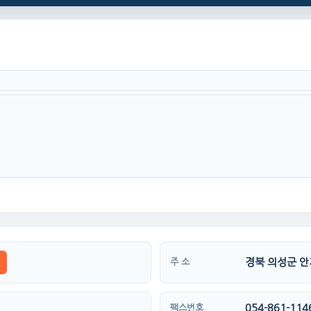
경북 의성군 안
주 소
054-861-114
팩스번호