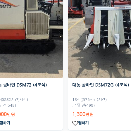
 콤바인 DSM72 (4조식)
대동 콤바인 DSM72G (4조식)
식((832시간)시간)
13식((575시간)시간)
일 전
(549)
. 1일 전
(498)
000
1,300
만원
만원
찜하기
찜하기