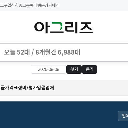
고구입신청
중고등록대행
운영자에게
찾기
듣기
평균가격표
정비/평가
입점업체
업