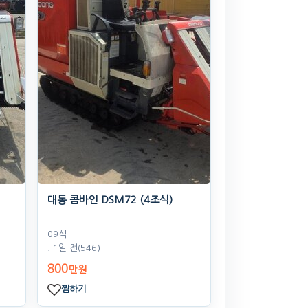
대동 콤바인 DSM72 (4조식)
09식
. 1일 전
(546)
800
만원
찜하기