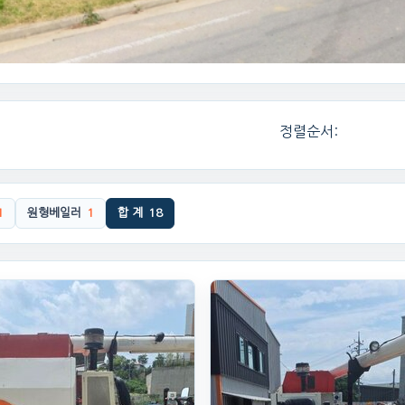
정렬순서:
1
원형베일러
1
합 계
18