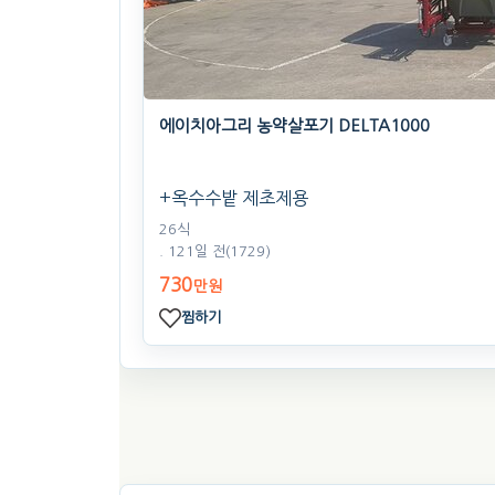
에이치아그리 농약살포기 DELTA1000
+옥수수밭 제초제용
26식
. 121일 전
(1729)
730
만원
찜하기