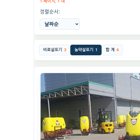
1 페이지, 1 대
정렬순서:
비료살포기
3
농약살포기
1
합 계
4