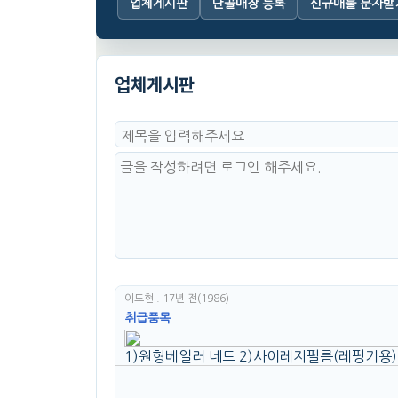
업체게시판
단골매장 등록
신규매물 문자받
업체게시판
이도현
. 17년 전
(1986)
취급품목
1)원형베일러 네트 2)사이레지필름(레핑기용) 3