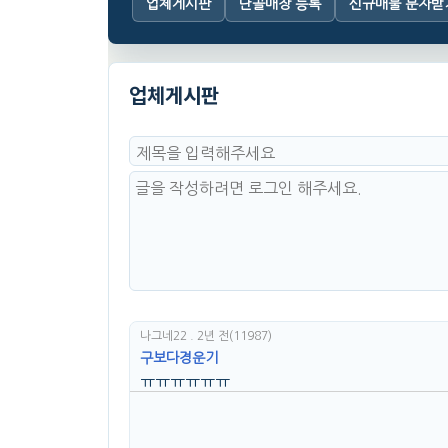
업체게시판
단골매장 등록
신규매물 문자받
업체게시판
나그네22
. 2년 전
(11987)
구보다경운기
ㅠㅠㅠㅠㅠㅠ