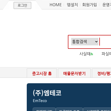
HOME
앱설치
회원가입
운영
로그인
사실때
파실
중고시장 홈
매물문자받기
정비/평
(주)엠테코
EmTeco