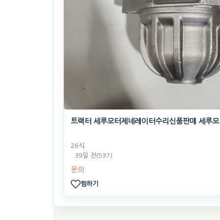
트랙터 세루모터제네레이터수리신품판매 세루
26식
. 39일 전
(537)
문의
찜하기