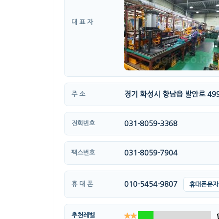
대 표 자
경기 화성시 향남읍 발안로 499
주 소
031-8059-3368
전화번호
031-8059-7904
팩스번호
010-5454-9807
휴 대 폰
휴대폰문자
추천레벨