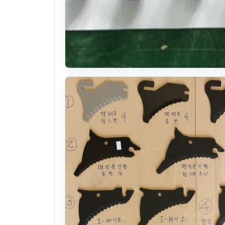
독일산 모우어날, 유럽산 베일러칼날 이태리 챌
본체:
26식
. 199일 전
(1229)
4
만원
찜하기