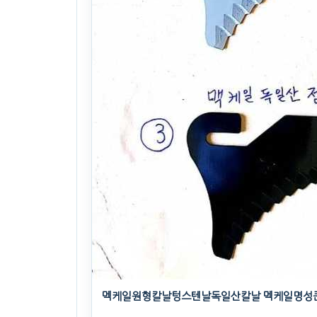
멕케일원형칼날텅스텐날독일산칼날 멕케일명성