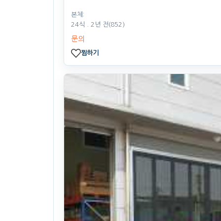
본체:
24식
. 2년 전
(852)
문의
찜하기