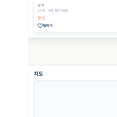
본체:
22식
. 3년 전
(1799)
문의
찜하기
지도