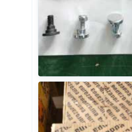
이태리산 로타리날 판매
본체: 독일산 모우아날 독일산, 유럽산 원형칼날 수입칼
25식
. 1년 전
(1356)
문의
찜하기