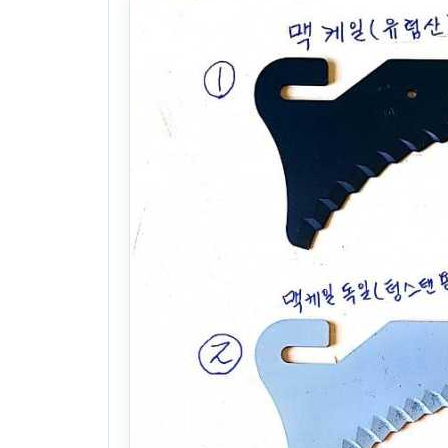
본체: 아그리오날 비료살포기1000리터 수입원형날 로
23식
. 3년 전
(1372)
문의
찜하기