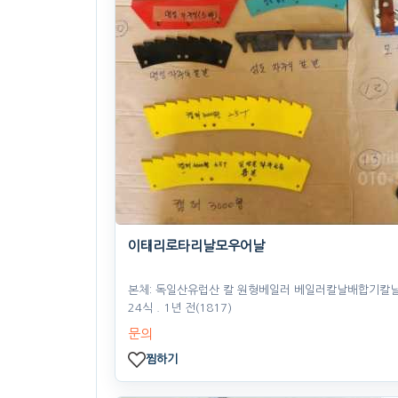
이태리로타리날모우어날
본체: 독일산유럽산 칼 원형베일러 베일러칼날배합기칼
24식
. 1년 전
(1817)
문의
찜하기