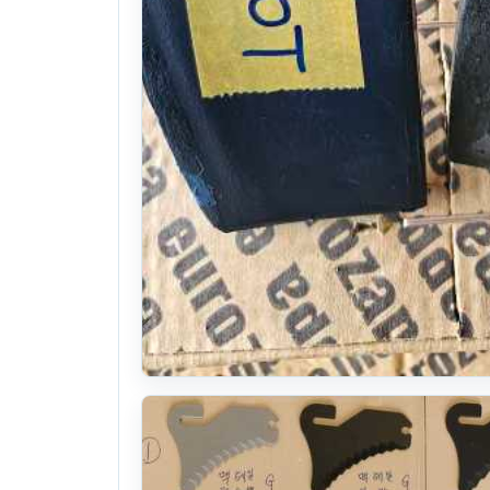
축산작업기 부품판매 문의주세요
본체: 수입로타리날 이태리 유로자파 챌리날 원형칼날
24식
. 1년 전
(1898)