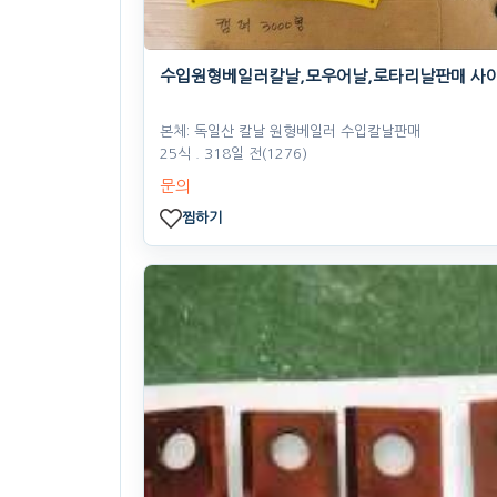
수입원형베일러칼날,모우어날,로타리날판매 사
본체: 독일산 칼날 원형베일러 수입칼날판매
25식
. 318일 전
(1276)
문의
찜하기