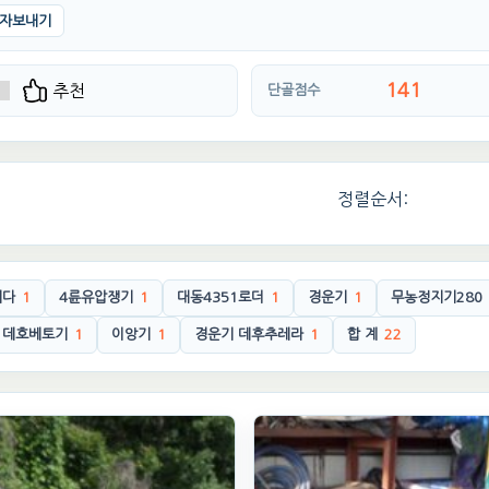
자보내기
141
추천
단골점수
정렬순서:
니다
1
4륜유압쟁기
1
대동4351로더
1
경운기
1
무농정지기280
데호베토기
1
이앙기
1
경운기 데후추레라
1
합 계
22