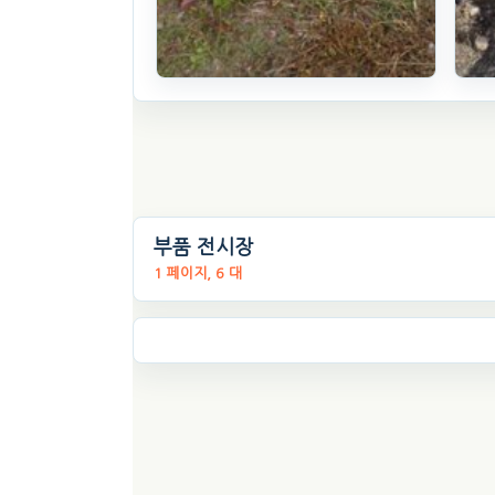
4륜유압쟁기 4륜유압쟁기 4륜유압
대동
쟁기
12식
03
. 39일 전
(435)
. 4
45
50
만원
부품 전시장
찜하기
1 페이지, 6 대