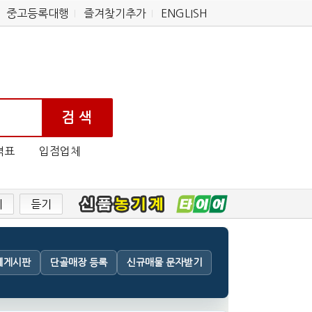
중고등록대행
즐겨찾기추가
ENGLISH
격표
입점업체
기
듣기
체게시판
단골매장 등록
신규매물 문자받기