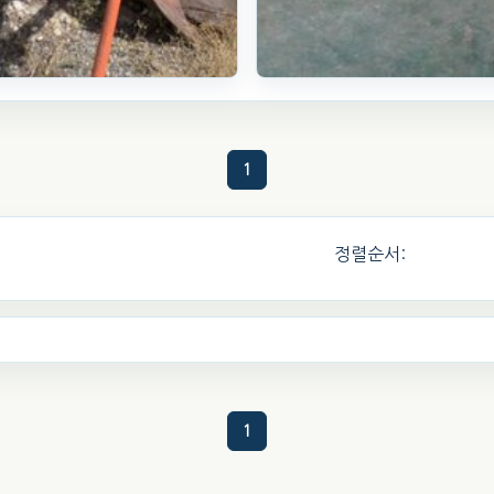
 쟁기 P65
대동 쟁기 경운기
식
09식
1
4일 전
(508)
. 132일 전
(1069)
10
만원
만원
찜하기
찜하기
정렬순서:
1