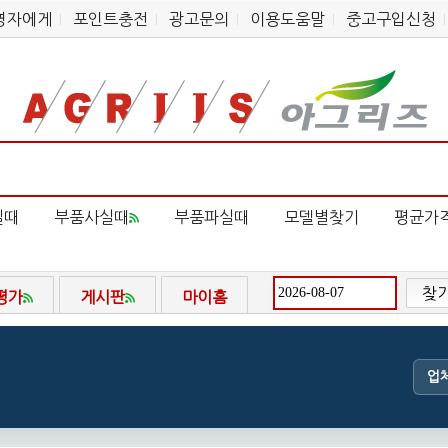
영자에게
포인트충전
광고문의
이용도움말
중고구입신청
실때
부품사실때
부품파실때
모델별찾기
평균가
찾
평가
게시판
마이홈
업