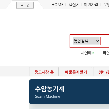
HOME
앱설치
회원가입
운
로그인
사실때
파
중고시장 홈
매물문자받기
정비/
수암농기계
Suam Machine