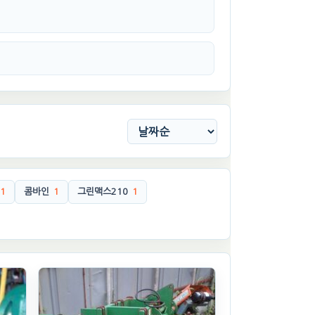
1
콤바인
1
그린맥스210
1