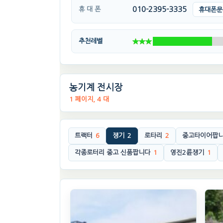
010-2395-3335
휴 대 폰
휴대폰문
추천레벨
농기계 전시장
1 페이지, 4 대
트랙터
6
쟁기
2
로타리
2
중고타이어팝
각종로터리 중고 신품팝니다
1
영진2륜쟁기
1