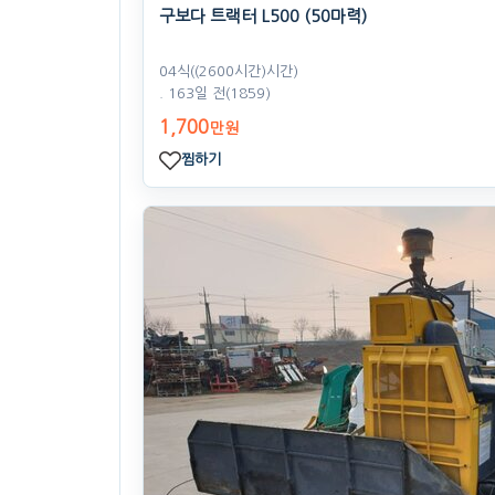
구보다 트랙터 L500 (50마력)
04식((2600시간)시간)
. 163일 전
(1859)
1,700
만원
찜하기