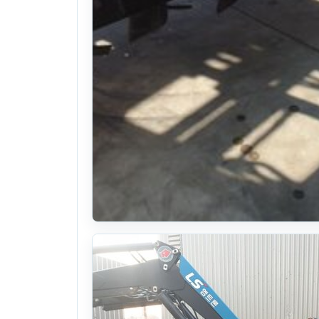
대동 로타리 HC215GK (경폭215cm)
24식((0시간)시간)
. 138일 전
(1145)
380
만원