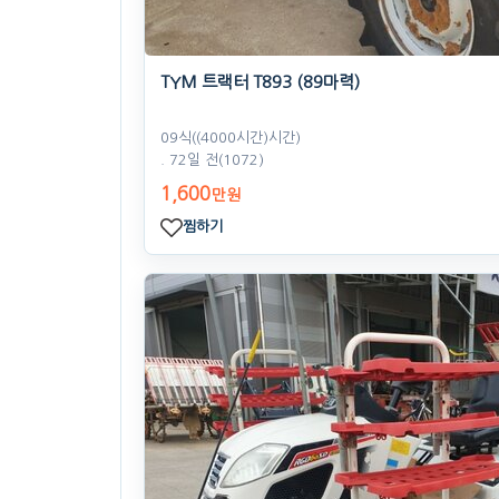
TYM 트랙터 T893 (89마력)
09식((4000시간)시간)
. 72일 전
(1072)
1,600
만원
찜하기