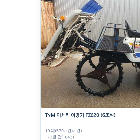
. 38일 전
(1618)
1,650
만원
찜하기
TYM 이세키 이앙기 PZ620 (6조식)
10식((570시간)시간)
. 72일 전
(1042)