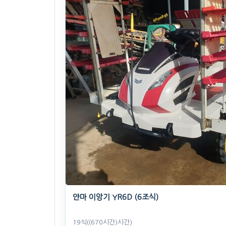
얀마 이앙기 YR6D (6조식)
19식((670시간)시간)