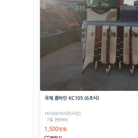
국제 콤바인 KC105 (6조식)
16식((670시간)시간)
. 7일 전
(999)
1,500
만원