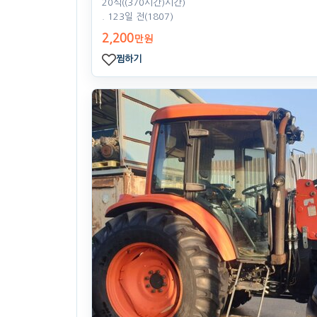
20식((370시간)시간)
. 123일 전
(1807)
2,200
만원
찜하기