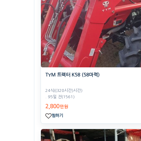
TYM 트랙터 K58 (58마력)
24식((320시간)시간)
. 95일 전
(1561)
2,800
만원
찜하기