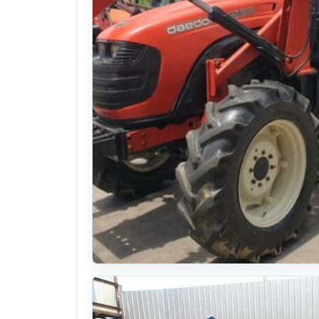
대동 트랙터 MX100 (100마력)
10식((4500시간)시간)