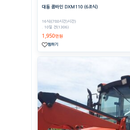
대동 콤바인 DXM110 (6조식)
16식((780시간)시간)
. 10일 전
(1306)
1,950
만원
찜하기