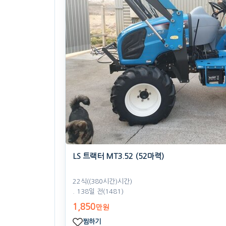
찜하기
LS 트랙터 MT3.52 (52마력)
22식((380시간)시간)
. 138일 전
(1481)
1,850
만원
찜하기