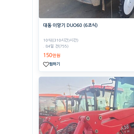
대동 이앙기 DUO60 (6조식)
10식((310시간)시간)
. 84일 전
(755)
150
만원
찜하기