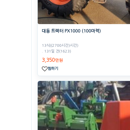
대동 트랙터 PX1000 (100마력)
13식((2700시간)시간)
. 131일 전
(1623)
3,350
만원
찜하기