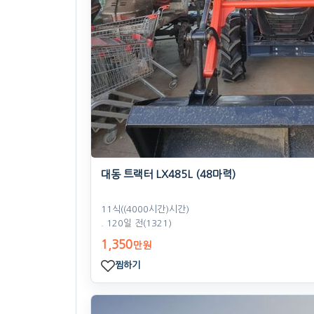
대동 트랙터 LX485L (48마력)
11식((4000시간)시간)
. 120일 전
(1321)
1,350
만원
찜하기