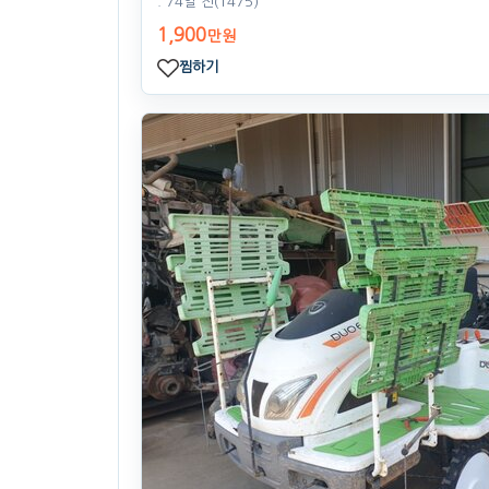
. 74일 전
(1475)
1,900
만원
찜하기