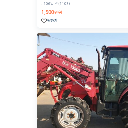
. 106일 전
(1103)
1,500
만원
찜하기