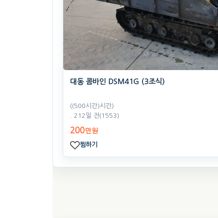
대동 콤바인 DSM41G (3조식)
((500시간)시간)
. 212일 전
(1553)
200
만원
찜하기