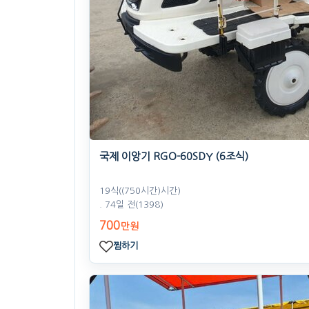
국제 이앙기 RGO-60SDY (6조식)
19식((750시간)시간)
. 74일 전
(1398)
700
만원
찜하기