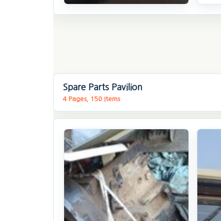
Kubota
Tractor L500
(50hp)
Spare Parts Pavilion
04year((2600Hours)Ho
4 Pages, 150 Items
. 163일 전
(1862)
U$ 11,565
찜하기