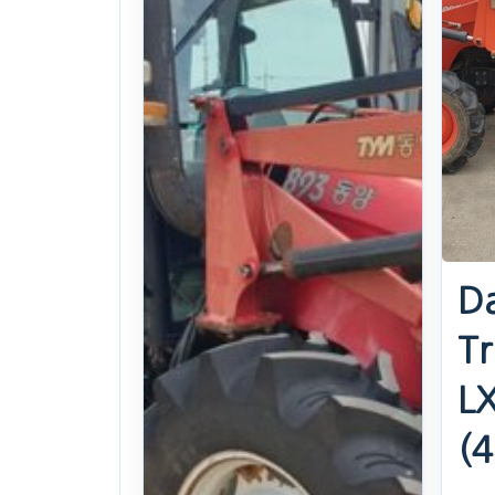
10year((4500Hours)Ho
. 38일 전
(1622)
U$ 11,224
찜하기
D
Tr
L
(