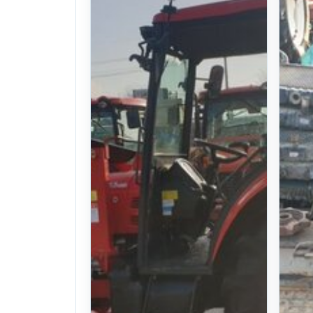
12year((3750Hours)Ho
05
. 112일 전
(1111)
. 
U$ 13,265
U
찜하기
찜