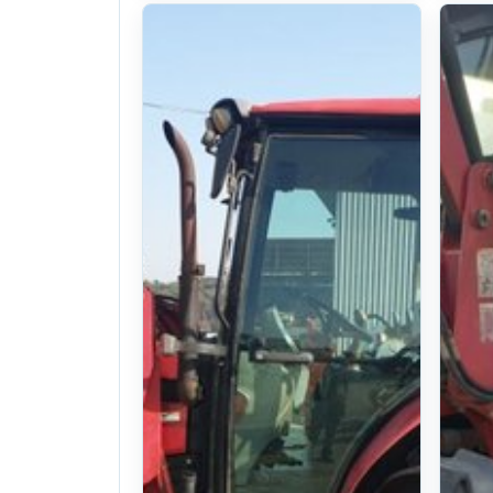
TYM Tractor
K58 (58hp)
24year((320Hours)Hou
. 95일 전
(1568)
U$ 19,048
찜하기