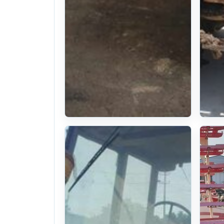
Loader
기
The use of:
Th
Kukje Tractor
Tr
5805 (58hp)
(5