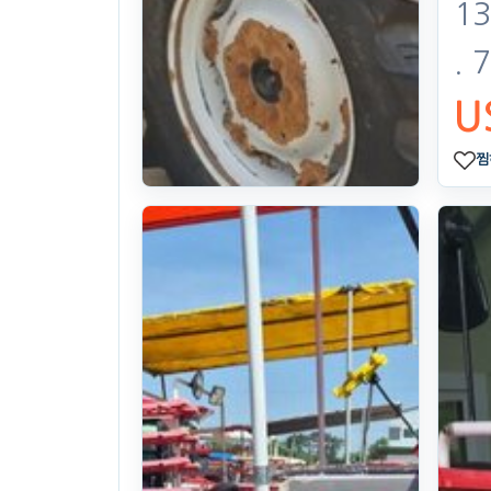
13
. 
U
찜
TYM Tractor
T893 (89hp)
09year((4000Hours)Ho
. 72일 전
(1075)
U$ 10,884
찜하기