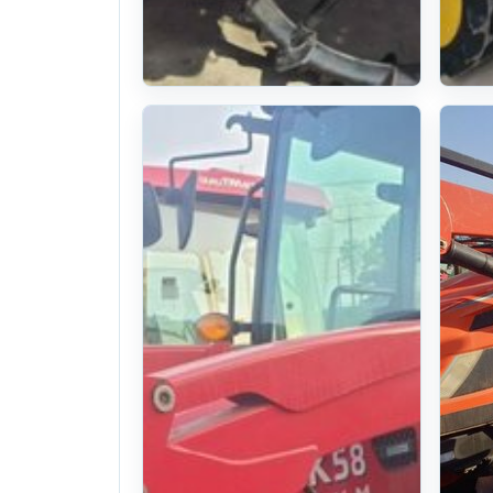
Yanmar Rice
Y
transplanter
tr
YR8D (8Rows)
V
19year((470Hours)Hou
14
. 74일 전
(1478)
. 
U$ 12,925
U
찜하기
찜