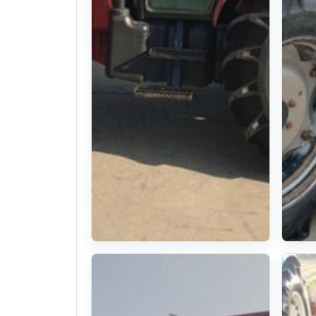
TYM Tractor
T
TX803 (80hp)
T