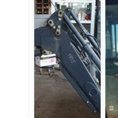
KC1200 (6Rows)
(6
17year
. 10일 전
. 
(345)
N
U$ 1,020
찜
찜하기