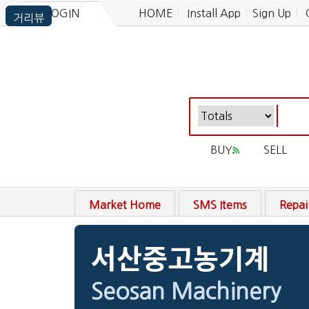
LOGIN
HOME
Install App
Sign Up
BUY
SELL
Market Home
SMS Items
Repai
서산중고농기계
Seosan Machinery