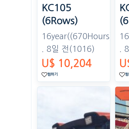
KC105
K
(6Rows)
(
16year((670Hours)Hou
16
. 8일 전
(1016)
. 
U$ 10,204
U
찜하기
찜