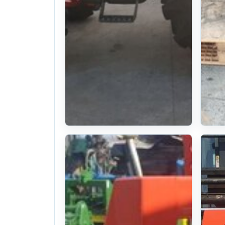
Kukje Tractor
장
A5800 (58hp)
기
20year((370Hours)Hou
17
. 123일 전
(1811)
. 