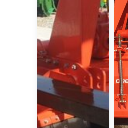
U$ 14,966
U
찜하기
찜