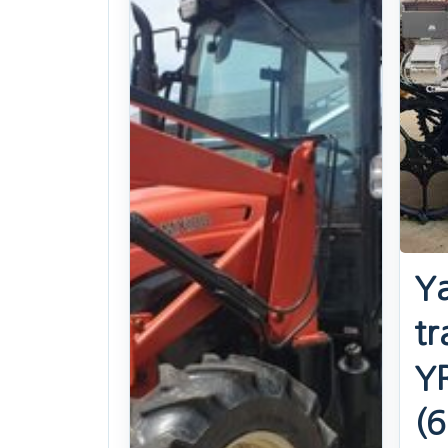
Y
tr
Y
(