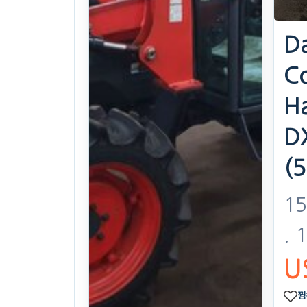
D
C
Ha
D
(
15
. 
U
찜