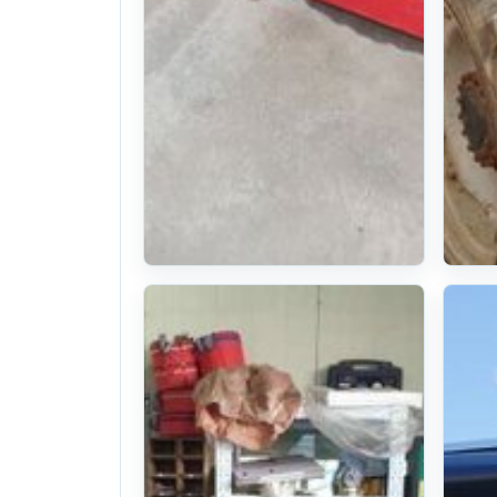
디바이더
E
L
The use of:
Kukje Combine
Th
Harvester
Tr