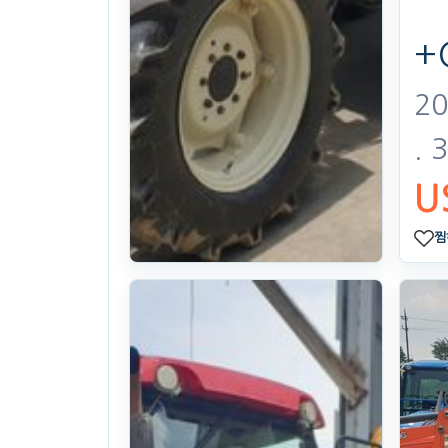
+
20
. 
U
찜
Daedong
Tractor
MX100
(100hp)