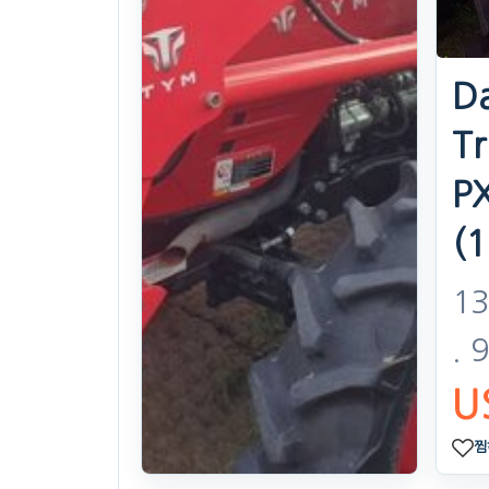
D
Tr
P
(
13
. 
U
찜