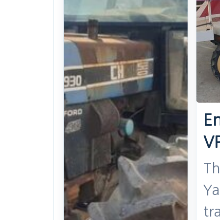
10year
. 38일 전
05
(636)
(7
U$ 1,020
N
찜하기
찜
E
V
Th
Ya
tr