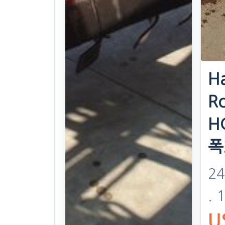
H
Ro
H
폭
24
. 
U