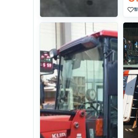
찜
Daedong
Rotavator
HC215GK (경
폭215cm)
24year((0Hours)Hours)
. 138일 전
(1148)
U$ 2,585
찜하기