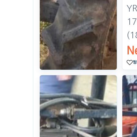
YR
17
(1
N
찜
Engine
Transmission
앞Axle 라지에
타