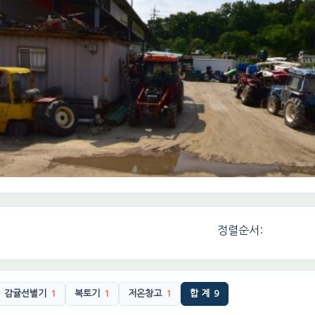
정렬순서:
감귤선별기
1
복토기
1
저온창고
1
합 계
9