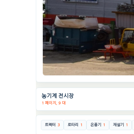
농기계 전시장
1 페이지, 9 대
트랙터
3
로타리
1
온풍기
1
재설기
1