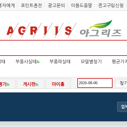
영자에게
포인트충전
광고문의
이용도움말
중고구입신청
실때
부품사실때
부품파실때
모델별찾기
평균가
찾
평가
게시판
마이홈
업