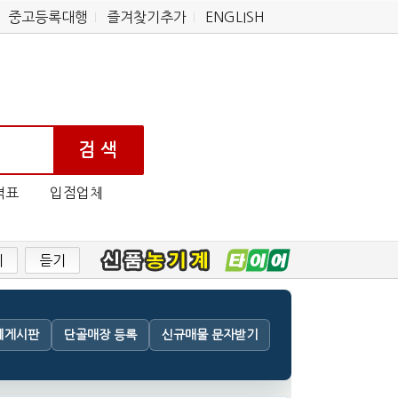
중고등록대행
즐겨찾기추가
ENGLISH
격표
입점업체
기
듣기
체게시판
단골매장 등록
신규매물 문자받기