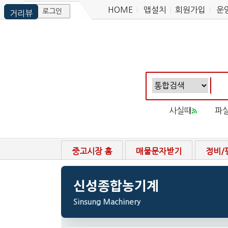
HOME
앱설치
회원가입
운
로그인
사실때
파
중고시장 홈
매물문자받기
정비/
신성종합농기계
Sinsung Machinery