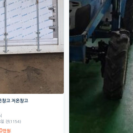
온창고 저온창고
식
8일 전
(1154)
0
만원