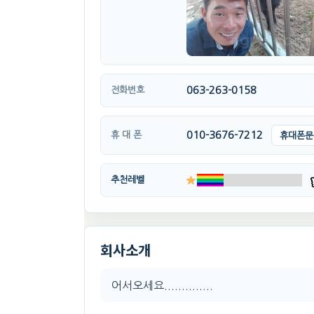
063-263-0158
전화번호
010-3676-7212
휴 대 폰
휴대폰문
추천레벨
회사소개
어서오세요..............