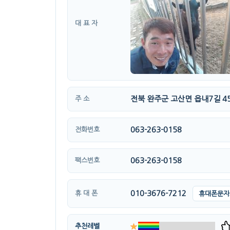
대 표 자
전북 완주군 고산면 읍내7길 4
주 소
063-263-0158
전화번호
063-263-0158
팩스번호
010-3676-7212
휴 대 폰
휴대폰문자
추천레벨