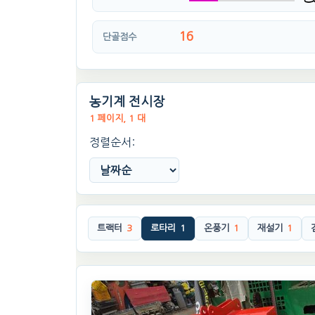
16
단골점수
농기계 전시장
1 페이지, 1 대
정렬순서:
트랙터
3
로타리
1
온풍기
1
재설기
1