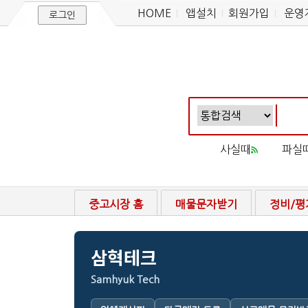
HOME
앱설치
회원가입
운영
로그인
사실때
파실
중고시장 홈
매물문자받기
정비/평
삼혁테크
Samhyuk Tech