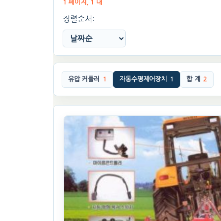
1 페이지, 1 대
정렬순서:
유압 커플러
1
자동수평제어장치
1
합 계
2