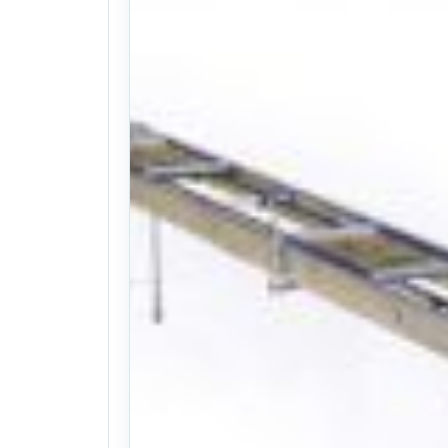
26식((0시간)시간)
. 214일 전
(1224)
문의
찜하기