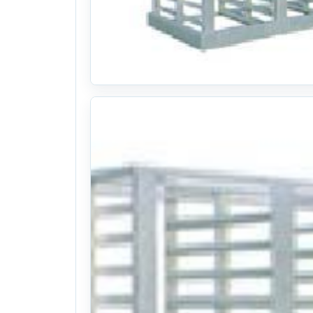
혁신농기계 육묘상자운반기 S126(트랙터용알루
26식((0시간)시간)
. 208일 전
(1105)
문의
찜하기