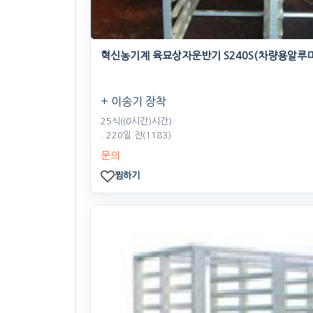
혁신농기계 육묘상자운반기 S240S(차량용알루
+ 이송기 장착
25식((0시간)시간)
. 220일 전
(1183)
문의
찜하기