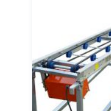
+2.2마력 예취기엔진
26식((0시간)시간)
. 218일 전
(1105)
문의
찜하기