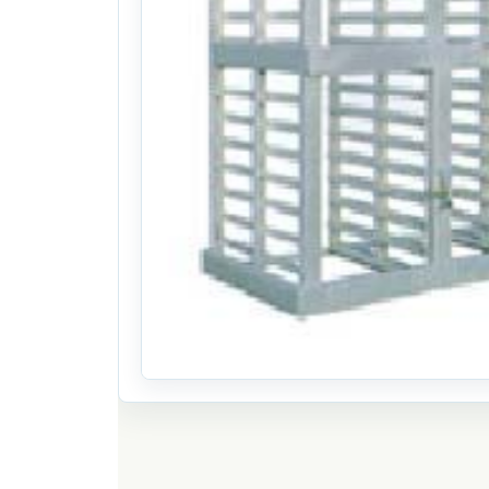
혁신농기계 육묘상자운반기 S150S(트랙터용알
25식((0시간)시간)
. 220일 전
(1024)