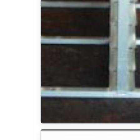
혁신농기계 육묘상자운반기 S240(차량용알루미