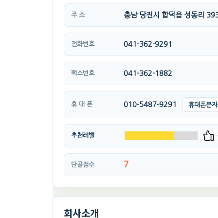
충남 당진시 합덕읍 성동리 393
주 소
041-362-9291
전화번호
041-362-1882
팩스번호
010-5487-9291
휴 대 폰
휴대폰문자
추천레벨
7
단골점수
회사소개