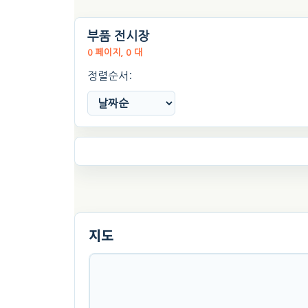
문의
부품 전시장
찜하기
0 페이지, 0 대
정렬순서:
지도