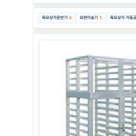
육묘상자운반기
6
묘판이송기
5
육묘상자 자동