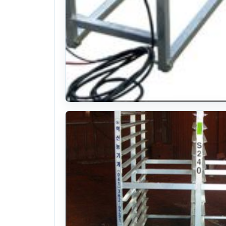
혁신농기계 묘판이송기 MH60A
+DC150W모터 탑재
25식((0시간)시간)
. 219일 전
(1103)
문의
찜하기