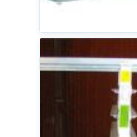
혁신농기계 육묘상자운반기 S153(트랙터용알루
26식((0시간)시간)
. 214일 전
(1143)
문의
찜하기