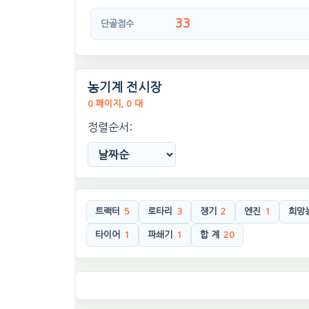
33
단골점수
농기계 전시장
0 페이지, 0 대
정렬순서:
트랙터
5
로타리
3
쟁기
2
엔진
1
희망
타이어
1
파쇄기
1
합 계
20