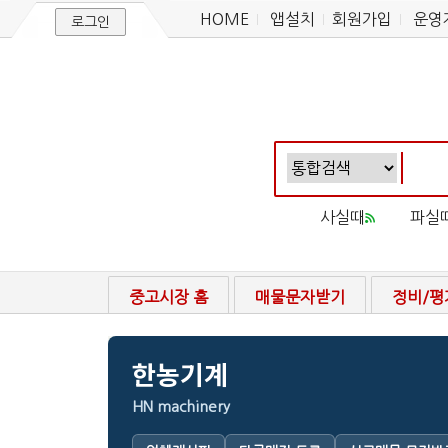
HOME
앱설치
회원가입
운영
로그인
사실때
파실
중고시장 홈
매물문자받기
정비/평
한농기계
HN machinery