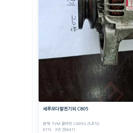
세루모다발전기외 C805
본체: TYM 콤바인 C805G (5조식)
07식
. 3년 전
(647)