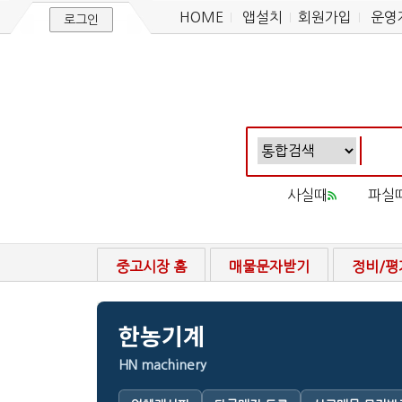
HOME
앱설치
회원가입
운영
로그인
사실때
파실
중고시장 홈
매물문자받기
정비/평
한농기계
HN machinery