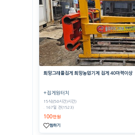
희망그래플집게 희망농업기계 집게 40마력이상
+집게원터치
15식((50시간)시간)
. 167일 전
(1523)
100
만원
찜하기