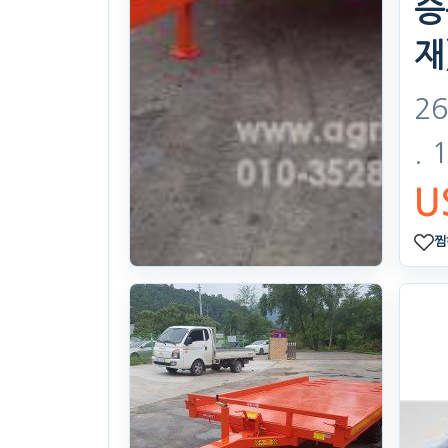
승
재
26
. 
U
찜
콤바인용 트레
일러 지게차 쌍
타이어
26year((0Hours)Hours)