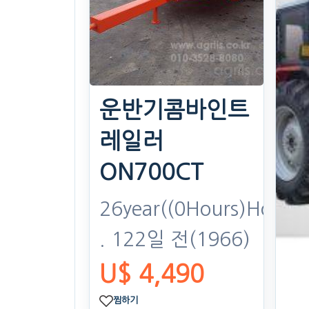
. 103일 전
(815)
U$ 3,061
찜하기
운반기콤바인트
레일러
ON700CT
26year((0Hours)Hours)
. 122일 전
(1966)
U$ 4,490
찜하기