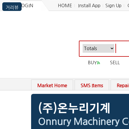
LOGIN
HOME
Install App
Sign Up
BUY
SELL
Market Home
SMS Items
Repai
(주)온누리기계
Onnury Machinery C