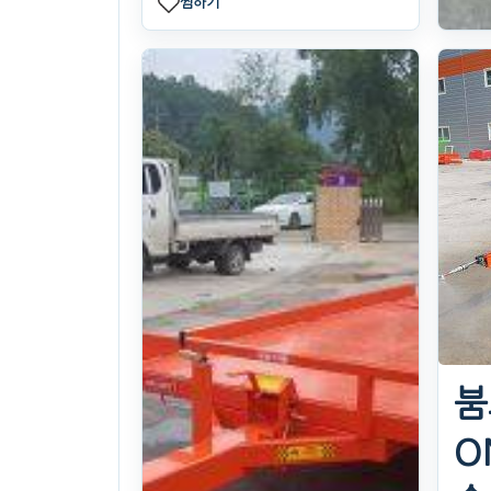
찜하기
Tr
톤
8
26
. 
N
찜
붐
O