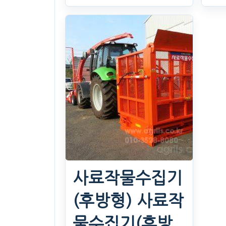
그
겸
26
. 
N
찜
사료작물수집기
(후방형) 사료작
물수집기(후방