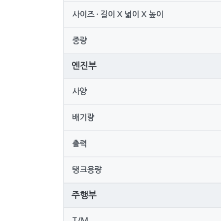
사이즈 · 길이 X 넓이 X 높이
중량
엔진부
사양
배기량
출력
탱크용량
주행부
T/M