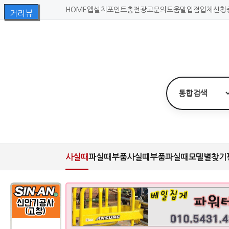
HOME
앱설치
포인트충전
광고문의
도움말
입점업체신청
사실때
파실때
부품사실때
부품파실때
모델별찾기