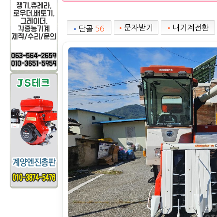
•
문자받기
•
내기계전환
•
단골
56