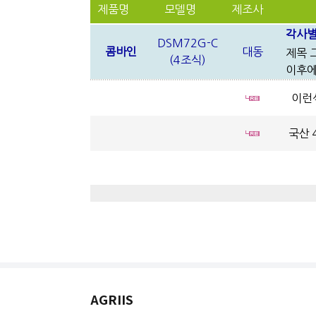
제품명
모델명
제조사
각사별
DSM72G-C
콤바인
대동
제목 
(4조식)
이후에
이런식
국산 
AGRIIS