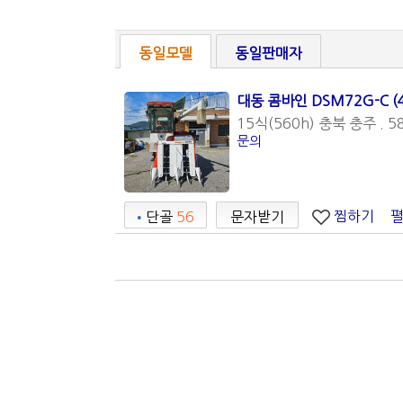
동일모델
동일판매자
대동 콤바인 DSM72G-C (
15식(560h) 충북 충주 . 5
문의
찜하기
•
단골
56
문자받기