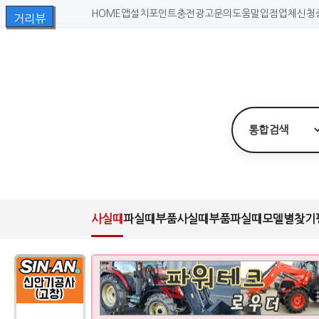
HOME
앱설치
포인트충전
광고문의
도움말
입점업체신청
사실때
파실때
부품사실때
부품파실때
모델별찾기