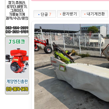
•
문자받기
•
내기계전환
•
단골
7