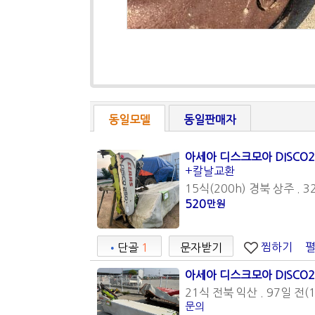
동일모델
동일판매자
아세아 디스크모아 DISCO2
+칼날교환
15식(200h) 경북 상주 . 3
520
만원
찜하기
•
단골
1
문자받기
아세아 디스크모아 DISCO2
21식 전북 익산 . 97일 전(1
문의