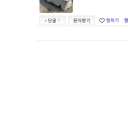
찜하기
•
단골
7
문자받기