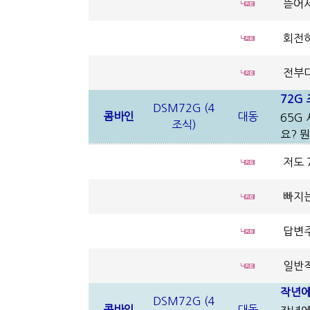
뜯어서
회전하
전부다
72G
DSM72G (4
콤바인
대동
65G
조식)
요? 
저도 
빠지는
답변주
일반적
작년에
DSM72G (4
콤바인
대동