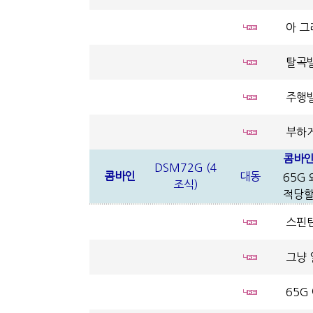
아 그
탈곡밸
주행밸
부하게
콤바인
DSM72G (4
콤바인
대동
65G
조식)
적당할
스핀턴
그냥 
65G