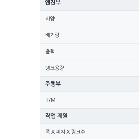
엔진부
사양
배기량
출력
탱크용량
주행부
T/M
작업 제원
폭 X 피치 X 링크수