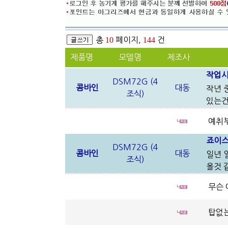
총
10
페이지,
144
건
제품명
모델명
제조사
작업시
DSM72G (4
콤바인
대동
작년 
조식)
있는건
예취부
죠이스
DSM72G (4
콤바인
대동
일년 
조식)
올것 
무슨 
탑없는