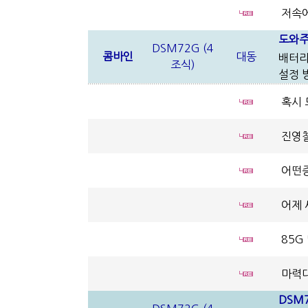
저속에
도와주
DSM72G (4
콤바인
대동
배터리
조식)
설정 
혹시 
진영철
어떤증
어제 
85G
마력대
DSM