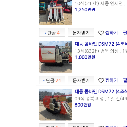
10식(217h) 세종 연서면 . 
1,250
만원
찜하기
•
단골
4
문자받기
대동 콤바인 DSM72 (4조
13식(832h) 경북 의성 . 1
1,000
만원
찜하기
•
단골
24
문자받기
대동 콤바인 DSM72 (4조
09식 경북 의성 . 1일 전(49
800
만원