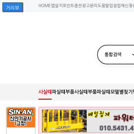
HOME
앱설치
포인트충전
광고문의
도움말
입점업체신청
사실때
파실때
부품사실때
부품파실때
모델별찾기