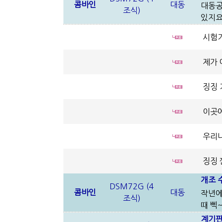
콤바인
대동
대동공
조식)
있지요
시험기
제가 
징징 
이곳에
우리나
징징 
개조 
DSM72G (4
콤바인
대동
작년에
조식)
때 삑
계기판