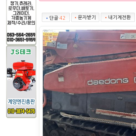
•
문자받기
•
내기계전환
•
단골
42