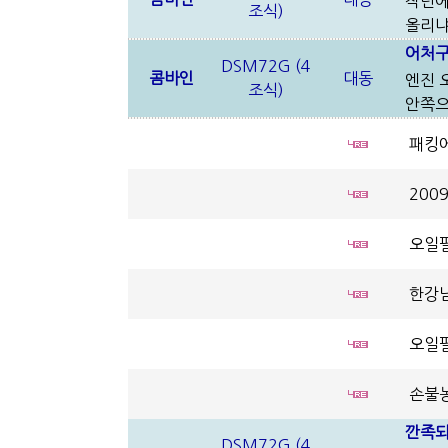
작년에
조식)
올리냐하
어처구
DSM72G (4
콤바인
대동
엔진 
조식)
안쪽으
패킹에
200
오일필
한강님
오일필
손불농
깐족되
DSM72G (4