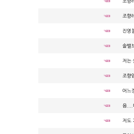
조향레
조향레
진영철
솔밸브
저는 
조향암
어느정
음..
저도 