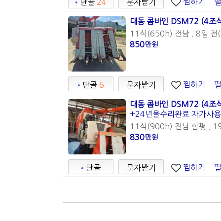
찜하기
•
단골
24
문자받기
대동 콤바인 DSM72 (4조
11식(650h) 전남 . 8일 전(
850
만원
찜하기
•
단골
6
문자받기
대동 콤바인 DSM72 (4조
+24년올수리완료 자가사용
11식(900h) 전남 함평 . 1
830
만원
찜하기
•
단골
문자받기