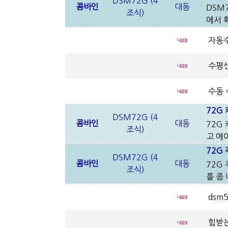
DSM72G (4
콤바인
대동
DSM
조식)
에서 
자동
수평센
수동 
72G
DSM72G (4
콤바인
대동
72G
조식)
고 에
72G
DSM72G (4
콤바인
대동
72G
조식)
를 좀
dsm
힘받는