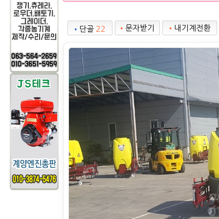
•
문자받기
•
내기계전환
•
단골
22