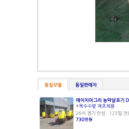
동일모델
동일판매자
에이치아그리 농약살포기 DE
+옥수수밭 제초제용
26식 경기 안성 . 123일 전(
730
만원