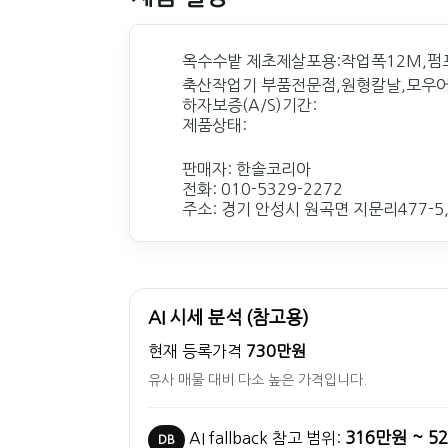
옥수수밭 제초제살포용:작업폭12M,펌
축산작업기 부품전문점,원형칼날,모우어
하자보증(A/S)기간:
제품상태:
판매자: 한솔코리아
전화: 010-5329-2272
주소: 경기 안성시 원곡면 지문리477-5,
AI 시세 분석 (참고용)
현재 등록가격
730만원
유사 매물 대비 다소 높은 가격입니다.
316만원 ~ 5
AI fallback 참고 범위:
DB