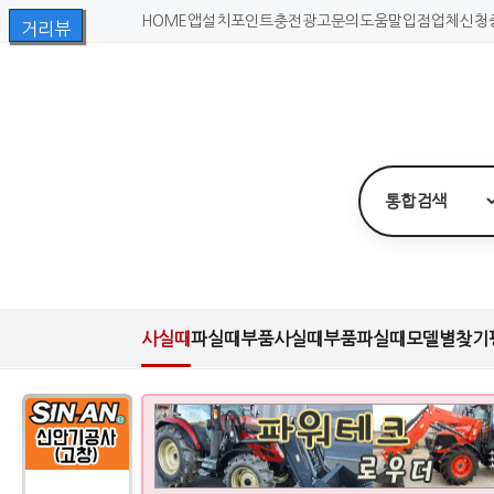
HOME
앱설치
포인트충전
광고문의
도움말
입점업체신청
사실때
파실때
부품사실때
부품파실때
모델별찾기