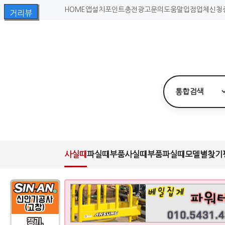
HOME
앱설치
포인트충전
광고문의
도움말
입점업체신청
사실때
파실때
부품사실때
부품파실때
모델별찾기