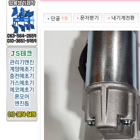
•
문자받기
•
내기계전환
•
단골
19