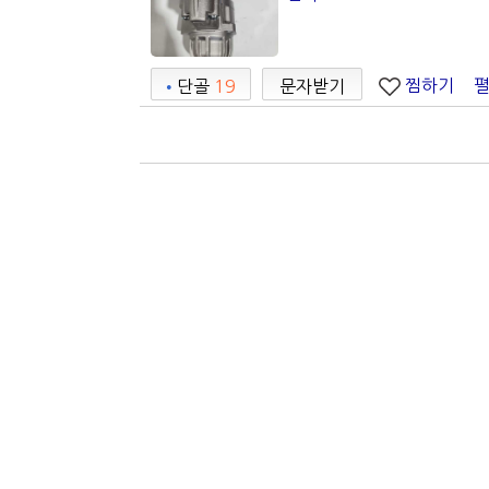
찜하기
•
단골
19
문자받기