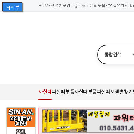
HOME
앱설치
포인트충전
광고문의
도움말
입점업체신청
사실때
파실때
부품사실때
부품파실때
모델별찾기