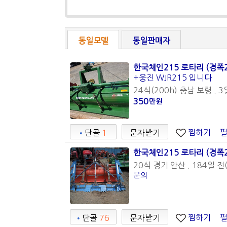
동일모델
동일판매자
한국체인215 로타리 (경폭2
+웅진 WJR215 입니다
24식(200h) 충남 보령 . 3
350
만원
찜하기
•
단골
1
문자받기
한국체인215 로타리 (경폭21
20식 경기 안산 . 184일 전(
문의
찜하기
•
단골
76
문자받기