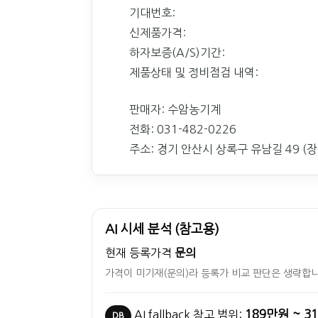
기대번호:
신제품가격:
하자보증(A/S)기간:
제품상태 및 정비점검 내역:
판매자: 수암농기계
전화: 031-482-0226
주소: 경기 안산시 상록구 유남길 49 (장상
AI 시세 분석 (참고용)
현재 등록가격
문의
가격이 미기재(문의)라 등록가 비교 판단은 생략합니
189만원 ~ 3
AI fallback 참고 범위:
DB