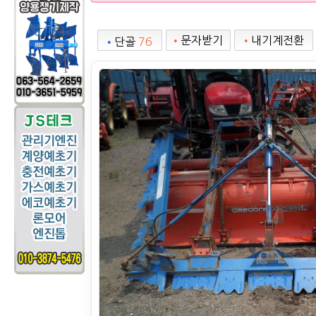
•
문자받기
•
내기계전환
•
단골
76