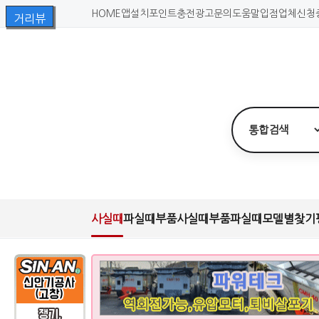
HOME
앱설치
포인트충전
광고문의
도움말
입점업체신청
사실때
파실때
부품사실때
부품파실때
모델별찾기