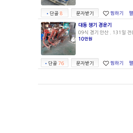
찜하기
•
단골
8
문자받기
대동 쟁기 경운기
09식 경기 안산 . 131일 전(
10
만원
찜하기
•
단골
76
문자받기