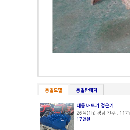
동일모델
동일판매자
대동 배토기 경운기
26식(1h) 경남 진주 . 117
17
만원