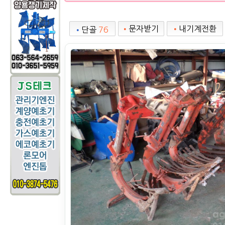
•
문자받기
•
내기계전환
•
단골
76