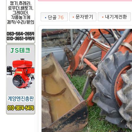
•
문자받기
•
내기계전환
•
단골
76