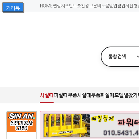
HOME
앱설치
포인트충전
광고문의
도움말
입점업체신청
사실때
파실때
부품사실때
부품파실때
모델별찾기