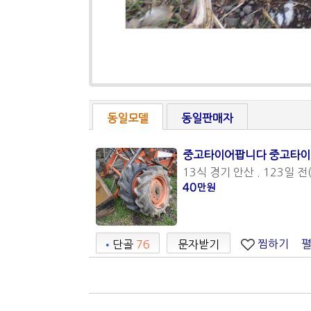
동일모델
동일판매자
중고타이어팝니다 중고타이
13식 경기 안산 . 123일 전(
40
만원
찜하기
•
단골
76
문자받기