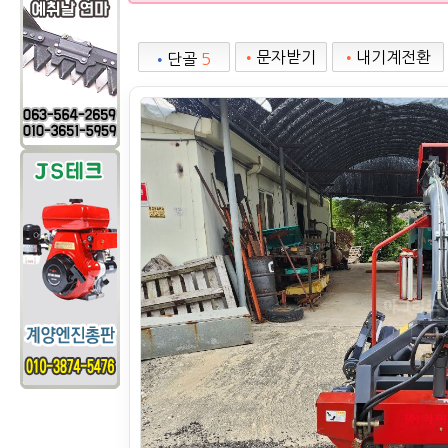
•
문자받기
•
내기계전환
•
단골
5