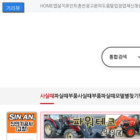
HOME
앱설치
포인트충전
광고문의
도움말
입점업체신청
사실때
파실때
부품사실때
부품파실때
모델별찾기