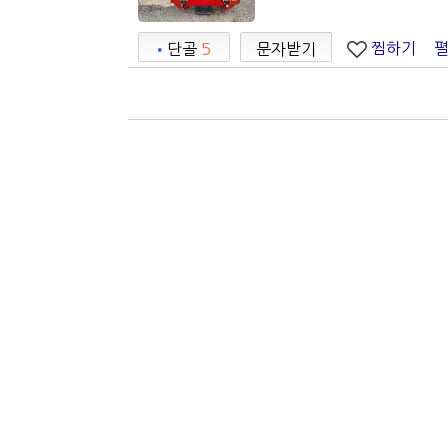
찜하기
•
단골
5
문자받기