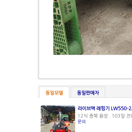
동일모델
동일판매자
라이브맥 래핑기 LW550-2
12식 충북 음성 . 103일 전(
문의