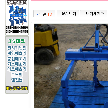
•
문자받기
•
내기계전환
•
단골
10