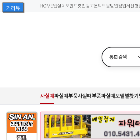
HOME
앱설치
포인트충전
광고문의
도움말
입점업체신청
사실때
파실때
부품사실때
부품파실때
모델별찾기