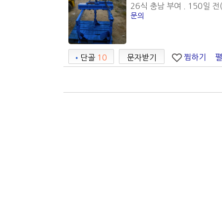
26식 충남 부여 . 150일 전(
문의
찜하기
•
단골
10
문자받기