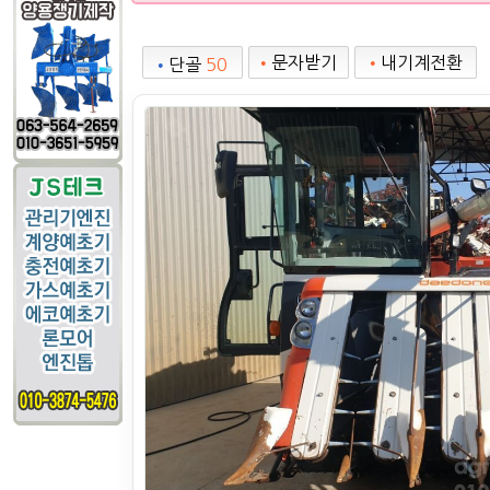
•
문자받기
•
내기계전환
•
단골
50