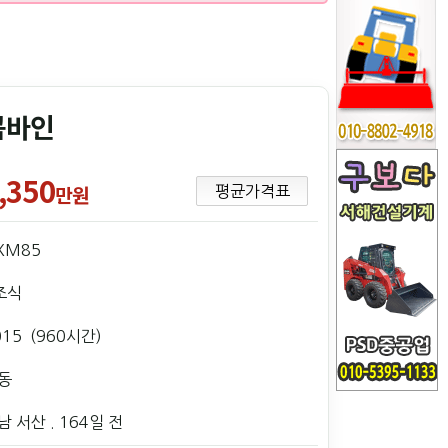
콤바인
,350
만원
평균가격표
XM85
조식
015 (960시간)
동
남 서산
. 164일 전