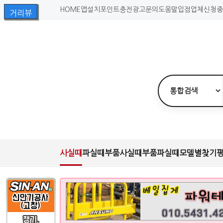
HOME
앱설치
포인트충전
광고문의
도움말
입점업체신청
중
사실때
파실때
부품사실때
부품파실때
모델별찾기