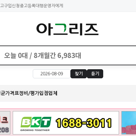
고구입신청
중고등록대행
운영자에게
찾기
듣기
평균가격표
정비/평가
입점업체