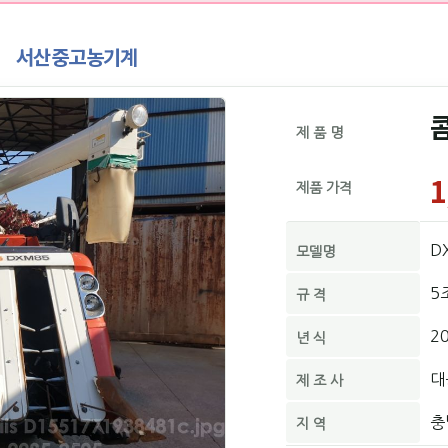
서산중고농기계
제 품 명
1
제품 가격
D
모델명
5
규 격
2
년 식
대
제 조 사
충
지 역